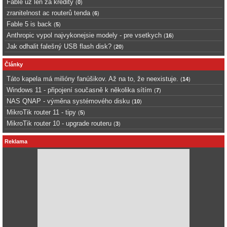
Fable uz len za kredity
(
0
)
zranitelnost ac routerů tenda
(
6
)
Fable 5 is back
(
5
)
Anthropic vypol najvykonejsie modely - pre vsetkych
(
16
)
Jak odhalit falešný USB flash disk?
(
20
)
Články
Táto kapela má milióny fanúšikov. Až na to, že neexistuje.
(
14
)
Windows 11 - připojení současně k několika sítím
(
7
)
NAS QNAP - výměna systémového disku
(
10
)
MikroTik router 11 - tipy
(
5
)
MikroTik router 10 - upgrade routeru
(
3
)
Reklama