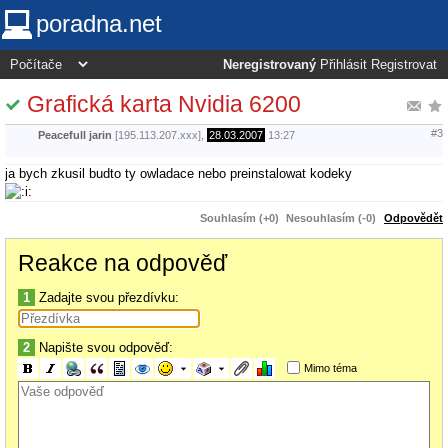
poradna.net
Neregistrovaný
Přihlásit
Registrovat
Grafická karta Nvidia 6200
#3
Peacefull jarin
[195.113.207.xxx],
28.03.2007
13:27
ja bych zkusil budto ty owladace nebo preinstalowat kodeky
Souhlasím (+0)
Nesouhlasím (-0)
Odpovědět
Reakce na odpověď
1
Zadajte svou přezdívku:
2
Napište svou odpověď:
Mimo téma