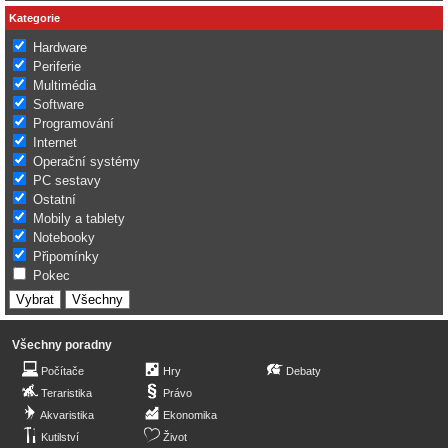
Kategorie
Hardware
Periferie
Multimédia
Software
Programování
Internet
Operační systémy
PC sestavy
Ostatní
Mobily a tablety
Notebooky
Připomínky
Pokec
Všechny poradny
Počítače
Hry
Debaty
Teraristika
Právo
Akvaristika
Ekonomika
Kutilství
Život