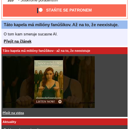
$10
- Soukromé poradenství
STAŇTE SE PATRONEM
Táto kapela má milióny fanúšikov. Až na to, že neexistuje.
O tom kam smeruje sucasne AI.
Přejít na článek
Táto kapela má milióny fanúšikov - až na to, že neexistuje
Přejít na videa
Aktuality