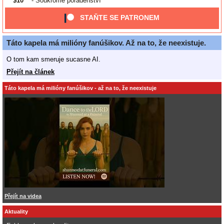
$10
- Soukromé poradenství
STAŇTE SE PATRONEM
Táto kapela má milióny fanúšikov. Až na to, že neexistuje.
O tom kam smeruje sucasne AI.
Přejít na článek
Táto kapela má milióny fanúšikov - až na to, že neexistuje
Přejít na videa
Aktuality