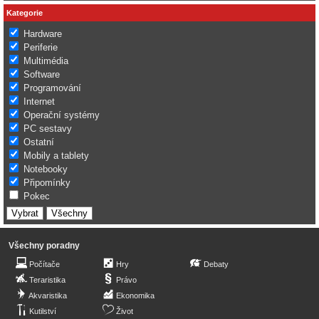
Kategorie
Hardware
Periferie
Multimédia
Software
Programování
Internet
Operační systémy
PC sestavy
Ostatní
Mobily a tablety
Notebooky
Připomínky
Pokec
Všechny poradny
Počítače
Hry
Debaty
Teraristika
Právo
Akvaristika
Ekonomika
Kutilství
Život