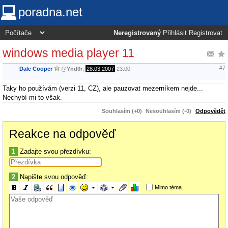
poradna.net
Neregistrovaný
Přihlásit
Registrovat
windows media player 11
#7
Dale Cooper
@
Ynd0r
,
28.03.2007
23:00
Taky ho používám (verzi 11, CZ), ale pauzovat mezerníkem nejde...
Nechybí mi to však.
Souhlasím (+0)
Nesouhlasím (-0)
Odpovědět
Reakce na odpověď
1
Zadajte svou přezdívku:
2
Napište svou odpověď:
Mimo téma