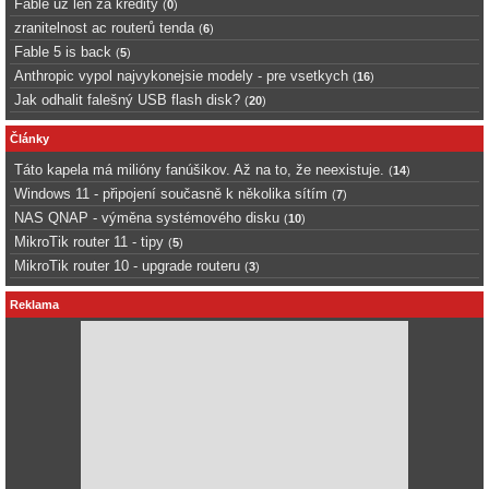
Fable uz len za kredity
(
0
)
zranitelnost ac routerů tenda
(
6
)
Fable 5 is back
(
5
)
Anthropic vypol najvykonejsie modely - pre vsetkych
(
16
)
Jak odhalit falešný USB flash disk?
(
20
)
Články
Táto kapela má milióny fanúšikov. Až na to, že neexistuje.
(
14
)
Windows 11 - připojení současně k několika sítím
(
7
)
NAS QNAP - výměna systémového disku
(
10
)
MikroTik router 11 - tipy
(
5
)
MikroTik router 10 - upgrade routeru
(
3
)
Reklama