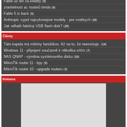
Fable uz len za kredity
(
0
)
zranitelnost ac routerů tenda
(
6
)
Fable 5 is back
(
5
)
Anthropic vypol najvykonejsie modely - pre vsetkych
(
16
)
Jak odhalit falešný USB flash disk?
(
20
)
Články
Táto kapela má milióny fanúšikov. Až na to, že neexistuje.
(
14
)
Windows 11 - připojení současně k několika sítím
(
7
)
NAS QNAP - výměna systémového disku
(
10
)
MikroTik router 11 - tipy
(
5
)
MikroTik router 10 - upgrade routeru
(
3
)
Reklama