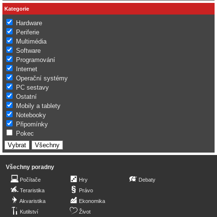
Kategorie
Hardware
Periferie
Multimédia
Software
Programování
Internet
Operační systémy
PC sestavy
Ostatní
Mobily a tablety
Notebooky
Připomínky
Pokec
Všechny poradny
Počítače
Hry
Debaty
Teraristika
Právo
Akvaristika
Ekonomika
Kutilství
Život