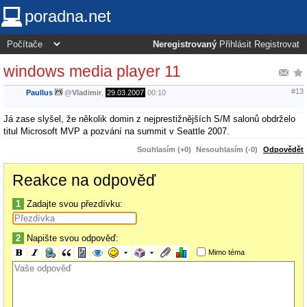
poradna.net
Neregistrovaný
Přihlásit
Registrovat
windows media player 11
#13
Paullus
@
Vladimir
,
29.03.2007
00:10
Já zase slyšel, že několik domin z nejprestižnějších S/M salonů obdrželo
titul Microsoft MVP a pozvání na summit v Seattle 2007.
Souhlasím (+0)
Nesouhlasím (-0)
Odpovědět
Reakce na odpověď
1
Zadajte svou přezdívku:
2
Napište svou odpověď:
Mimo téma