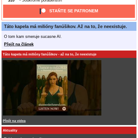
$10
- Soukromé poradenství
STAŇTE SE PATRONEM
Táto kapela má milióny fanúšikov. Až na to, že neexistuje.
O tom kam smeruje sucasne AI.
Přejít na článek
Táto kapela má milióny fanúšikov - až na to, že neexistuje
Přejít na videa
Aktuality