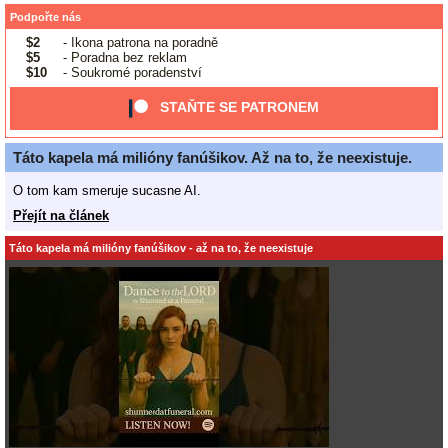
Podpořte nás
$2
- Ikona patrona na poradně
$5
- Poradna bez reklam
$10
- Soukromé poradenství
STAŇTE SE PATRONEM
Táto kapela má milióny fanúšikov. Až na to, že neexistuje.
O tom kam smeruje sucasne AI.
Přejít na článek
Táto kapela má milióny fanúšikov - až na to, že neexistuje