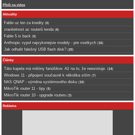
Přejít na videa
Aktuality
Fable uz len za kredity
(
0
)
zranitelnost ac routerů tenda
(
6
)
Fable 5 is back
(
5
)
Anthropic vypol najvykonejsie modely - pre vsetkych
(
16
)
Jak odhalit falešný USB flash disk?
(
20
)
Články
Táto kapela má milióny fanúšikov. Až na to, že neexistuje.
(
14
)
Windows 11 - připojení současně k několika sítím
(
7
)
NAS QNAP - výměna systémového disku
(
10
)
MikroTik router 11 - tipy
(
5
)
MikroTik router 10 - upgrade routeru
(
3
)
Reklama