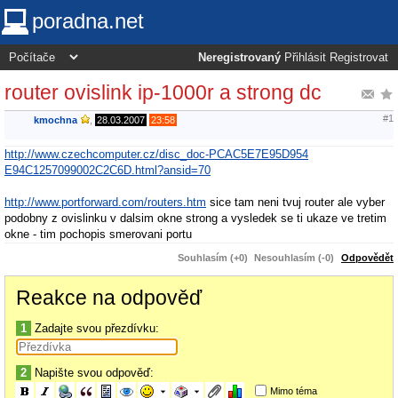
poradna.net
Neregistrovaný
Přihlásit
Registrovat
router ovislink ip-1000r a strong dc
#1
kmochna
,
28.03.2007
23:58
http://www.czechcomputer.cz/disc_doc-PCAC5E7E95D954
E94C1257099002C2C6D.html?ansid=70
http://www.portforward.com/routers.htm
sice tam neni tvuj router ale vyber
podobny z ovislinku v dalsim okne strong a vysledek se ti ukaze ve tretim
okne - tim pochopis smerovani portu
Souhlasím (+0)
Nesouhlasím (-0)
Odpovědět
Reakce na odpověď
1
Zadajte svou přezdívku:
2
Napište svou odpověď:
Mimo téma