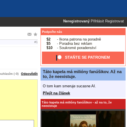
Neregistrovaný
Přihlásit
Registrovat
Podpořte nás
$2
- Ikona patrona na poradně
#1
$5
- Poradna bez reklam
$10
- Soukromé poradenství
STAŇTE SE PATRONEM
Táto kapela má milióny fanúšikov. Až na
uhlasím (-0)
Odpovědět
to, že neexistuje.
O tom kam smeruje sucasne AI.
Přejít na článek
Táto kapela má milióny fanúšikov - až na to, že
neexistuje