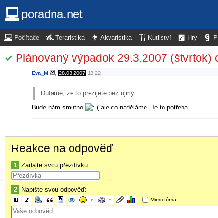
poradna.net
Počítače
Teraristika
Akvaristika
Kutilství
Hry
P
Plánovaný výpadok 29.3.2007 (štvrtok) 
Eva_M
,
28.03.2007
18:22
Dúfame, že to prežijete bez ujmy .
Bude nám smutno
ale co naděláme. Je to potřeba.
Reakce na odpověď
1
Zadajte svou přezdívku:
2
Napište svou odpověď:
Mimo téma