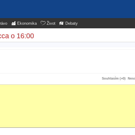
rávo
Ekonomika
Život
Debaty
cca o 16:00
Souhlasím (+0)
Neso