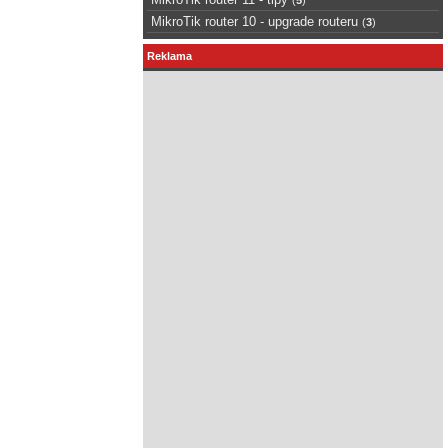
MikroTik router 10 - upgrade routeru
(
3
)
Reklama