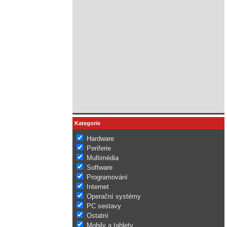
Kategorie
Hardware
Periferie
Multimédia
Software
Programování
Internet
Operační systémy
PC sestavy
Ostatní
Mobily a tablety