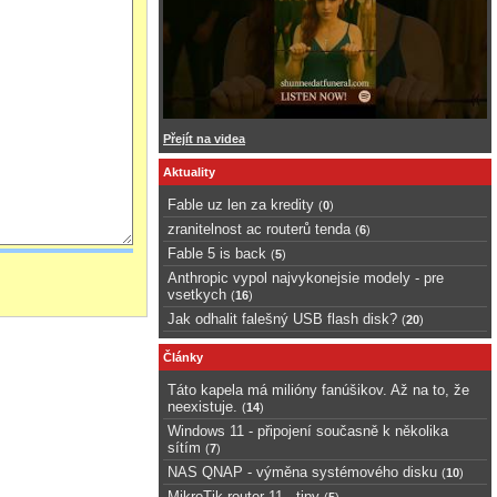
Přejít na videa
Aktuality
Fable uz len za kredity
(
0
)
zranitelnost ac routerů tenda
(
6
)
Fable 5 is back
(
5
)
Anthropic vypol najvykonejsie modely - pre
vsetkych
(
16
)
Jak odhalit falešný USB flash disk?
(
20
)
Články
Táto kapela má milióny fanúšikov. Až na to, že
neexistuje.
(
14
)
Windows 11 - připojení současně k několika
sítím
(
7
)
NAS QNAP - výměna systémového disku
(
10
)
MikroTik router 11 - tipy
(
5
)