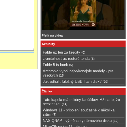
Přejít na videa
Aktuality
Fable uz len za kredity
(
0
)
zranitelnost ac routerů tenda
(
6
)
Fable 5 is back
(
5
)
Anthropic vypol najvykonejsie modely - pre
vsetkych
(
16
)
Jak odhalit falešný USB flash disk?
(
20
)
Články
Táto kapela má milióny fanúšikov. Až na to, že
neexistuje.
(
14
)
Windows 11 - připojení současně k několika
sítím
(
7
)
NAS QNAP - výměna systémového disku
(
10
)
MikroTik router 11 - tipy
(
5
)