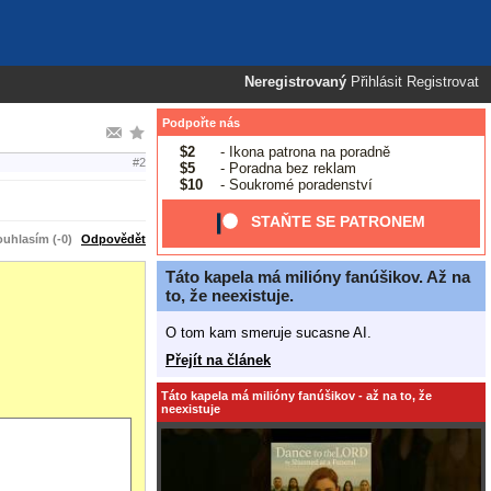
Neregistrovaný
Přihlásit
Registrovat
Podpořte nás
$2
- Ikona patrona na poradně
#2
$5
- Poradna bez reklam
$10
- Soukromé poradenství
STAŇTE SE PATRONEM
uhlasím (-0)
Odpovědět
Táto kapela má milióny fanúšikov. Až na
to, že neexistuje.
O tom kam smeruje sucasne AI.
Přejít na článek
Táto kapela má milióny fanúšikov - až na to, že
neexistuje