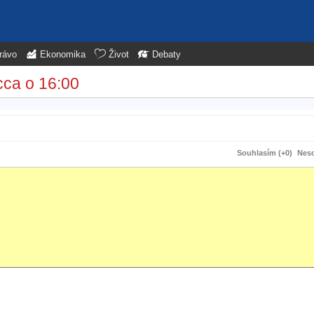
rávo
Ekonomika
Život
Debaty
cca o 16:00
Souhlasím (+0)
Neso