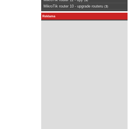
MikroTik router 10 - upgrade routeru
(
3
)
Reklama