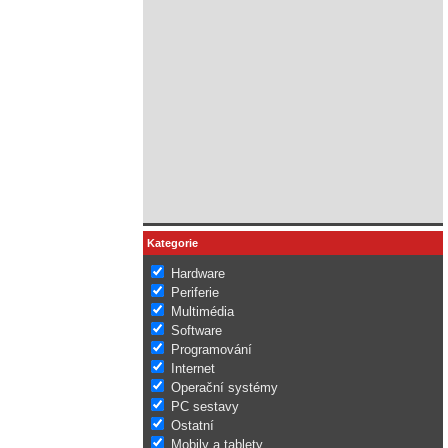
Kategorie
Hardware
Periferie
Multimédia
Software
Programování
Internet
Operační systémy
PC sestavy
Ostatní
Mobily a tablety