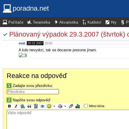
poradna.net
Počítače
Teraristika
Akvaristika
Kutilství
Hry
P
Plánovaný výpadok 29.3.2007 (štvrtok) 
oval
,
28.03.2007
19:50
A kdo nevydrzi, tak se docasne presune jinam.
Reakce na odpověď
1
Zadajte svou přezdívku:
2
Napište svou odpověď:
Mimo téma