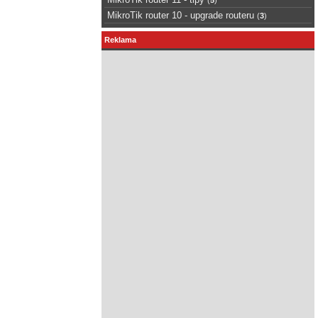
MikroTik router 10 - upgrade routeru
(
3
)
Reklama