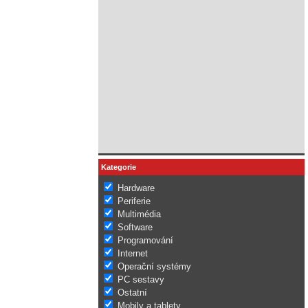
Kategorie
Hardware
Periferie
Multimédia
Software
Programování
Internet
Operační systémy
PC sestavy
Ostatní
Mobily a tablety