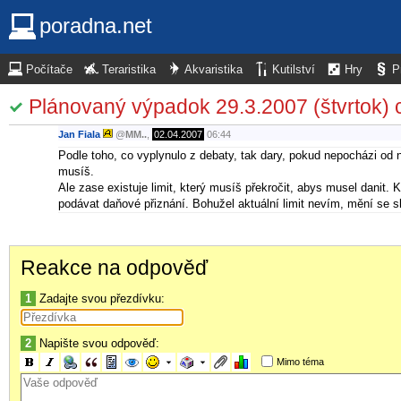
poradna.net
Počítače
Teraristika
Akvaristika
Kutilství
Hry
P
Plánovaný výpadok 29.3.2007 (štvrtok) 
Jan Fiala
@
MM..
,
02.04.2007
06:44
Podle toho, co vyplynulo z debaty, tak dary, pokud nepocházi od n
musíš.
Ale zase existuje limit, který musíš překročit, abys musel danit
podávat daňové přiznání. Bohužel aktuální limit nevím, mění se s
Reakce na odpověď
1
Zadajte svou přezdívku:
2
Napište svou odpověď:
Mimo téma