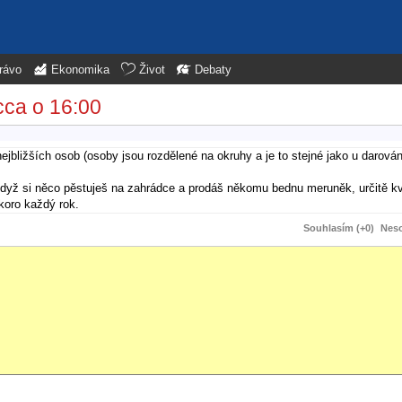
rávo
Ekonomika
Život
Debaty
cca o 16:00
ejbližších osob (osoby jsou rozdělené na okruhy a je to stejné jako u darován
. Když si něco pěstuješ na zahrádce a prodáš někomu bednu meruněk, určitě 
koro každý rok.
Souhlasím (+0)
Neso