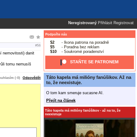
Neregistrovaný
Přihlásit
Registrovat
Podpořte nás
$2
- Ikona patrona na poradně
#56
$5
- Poradna bez reklam
$10
- Soukromé poradenství
í nemovitosti) danit
STAŇTE SE PATRONEM
kvůli tomu nemusíš
Táto kapela má milióny fanúšikov. Až na
uhlasím (-0)
Odpovědět
to, že neexistuje.
O tom kam smeruje sucasne AI.
Přejít na článek
Táto kapela má milióny fanúšikov - až na to, že
neexistuje