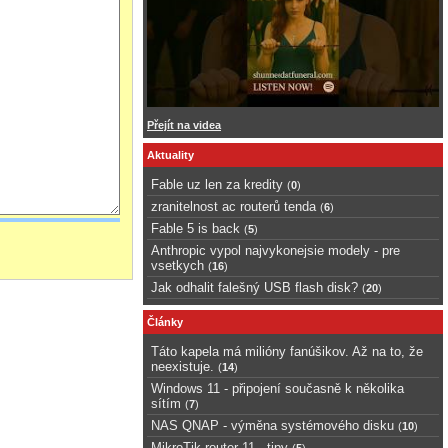
Přejít na videa
Aktuality
Fable uz len za kredity
(
0
)
zranitelnost ac routerů tenda
(
6
)
Fable 5 is back
(
5
)
Anthropic vypol najvykonejsie modely - pre
vsetkych
(
16
)
Jak odhalit falešný USB flash disk?
(
20
)
Články
Táto kapela má milióny fanúšikov. Až na to, že
neexistuje.
(
14
)
Windows 11 - připojení současně k několika
sítím
(
7
)
NAS QNAP - výměna systémového disku
(
10
)
MikroTik router 11 - tipy
(
5
)