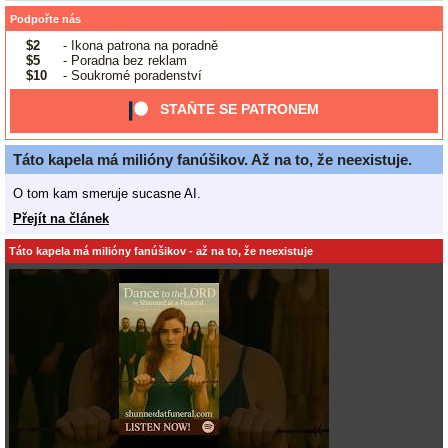
Podpořte nás
$2
- Ikona patrona na poradně
$5
- Poradna bez reklam
$10
- Soukromé poradenství
STAŇTE SE PATRONEM
Táto kapela má milióny fanúšikov. Až na to, že neexistuje.
O tom kam smeruje sucasne AI.
Přejít na článek
Táto kapela má milióny fanúšikov - až na to, že neexistuje