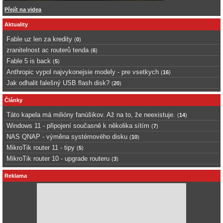
Přejít na videa
Aktuality
Fable uz len za kredity
(
0
)
zranitelnost ac routerů tenda
(
6
)
Fable 5 is back
(
5
)
Anthropic vypol najvykonejsie modely - pre vsetkych
(
16
)
Jak odhalit falešný USB flash disk?
(
20
)
Články
Táto kapela má milióny fanúšikov. Až na to, že neexistuje.
(
14
)
Windows 11 - připojení současně k několika sítím
(
7
)
NAS QNAP - výměna systémového disku
(
10
)
MikroTik router 11 - tipy
(
5
)
MikroTik router 10 - upgrade routeru
(
3
)
Reklama