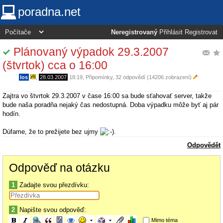
poradna.net
Neregistrovaný
Přihlásit
Registrovat
Plánovaný výpadok 29.3.2007
(štvrtok) cca o 16:00
los
,
28.03.2007
18:19
,
Připomínky
, 32 odpovědí (14206 zobrazení)
Zajtra vo štvrtok 29.3.2007 v čase 16:00 sa bude sťahovať server, takže
bude naša poradňa nejaký čas nedostupná. Doba výpadku môže byť aj pár
hodín.
Dúfame, že to prežijete bez ujmy
.
Odpovědět
Odpověď na otázku
1
Zadajte svou přezdívku:
2
Napište svou odpověď:
Mimo téma