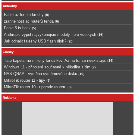
Aktuality
Fable uz len za kredity
(
0
)
zranitelnost ac routerů tenda
(
6
)
Fable 5 is back
(
5
)
Anthropic vypol najvykonejsie modely - pre vsetkych
(
16
)
Jak odhalit falešný USB flash disk?
(
20
)
Články
Táto kapela má milióny fanúšikov. Až na to, že neexistuje.
(
14
)
Windows 11 - připojení současně k několika sítím
(
7
)
NAS QNAP - výměna systémového disku
(
10
)
MikroTik router 11 - tipy
(
5
)
MikroTik router 10 - upgrade routeru
(
3
)
Reklama