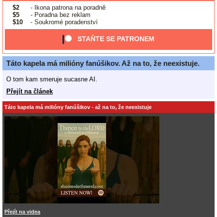
$2
- Ikona patrona na poradně
$5
- Poradna bez reklam
$10
- Soukromé poradenství
STAŇTE SE PATRONEM
Táto kapela má milióny fanúšikov. Až na to, že neexistuje.
O tom kam smeruje sucasne AI.
Přejít na článek
Táto kapela má milióny fanúšikov - až na to, že neexistuje
Přejít na videa