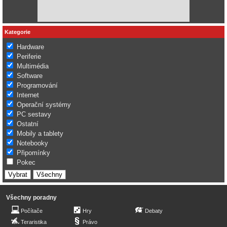
Kategorie
Hardware
Periferie
Multimédia
Software
Programování
Internet
Operační systémy
PC sestavy
Ostatní
Mobily a tablety
Notebooky
Připomínky
Pokec
Všechny poradny
Počítače
Hry
Debaty
Teraristika
Právo