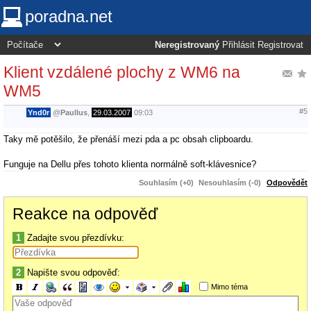
poradna.net
Neregistrovaný
Přihlásit
Registrovat
Klient vzdálené plochy z WM6 na
WM5
#5
Ynd0r
@
Paullus
,
29.03.2007
09:03
Taky mě potěšilo, že přenáší mezi pda a pc obsah clipboardu.
Funguje na Dellu přes tohoto klienta normálně soft-klávesnice?
Souhlasím (+0)
Nesouhlasím (-0)
Odpovědět
Reakce na odpověď
1
Zadajte svou přezdívku:
2
Napište svou odpověď:
Mimo téma