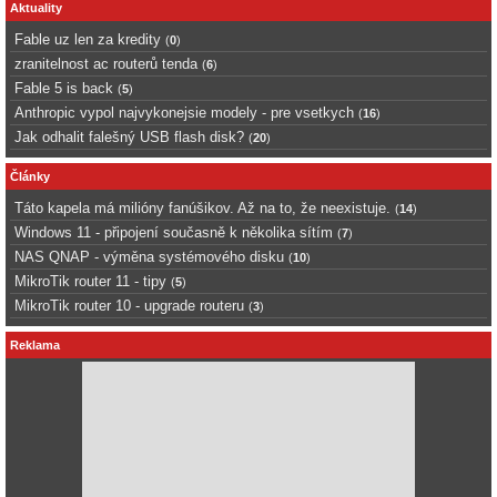
Aktuality
Fable uz len za kredity
(
0
)
zranitelnost ac routerů tenda
(
6
)
Fable 5 is back
(
5
)
Anthropic vypol najvykonejsie modely - pre vsetkych
(
16
)
Jak odhalit falešný USB flash disk?
(
20
)
Články
Táto kapela má milióny fanúšikov. Až na to, že neexistuje.
(
14
)
Windows 11 - připojení současně k několika sítím
(
7
)
NAS QNAP - výměna systémového disku
(
10
)
MikroTik router 11 - tipy
(
5
)
MikroTik router 10 - upgrade routeru
(
3
)
Reklama