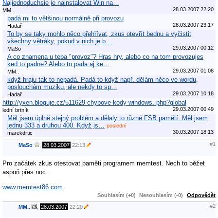
Najjednoduchsie je nainstalovat Win na…
28.03.2007 22:20
MM..
padá mi to většinou normálně při provozu
28.03.2007 23:17
Hadař
To by se taky mohlo něco přehřívat, zkus otevřít bednu a vyčistit
všechny větráky, pokud v nich je b…
29.03.2007 00:12
MaSo
A co znamena u teba "provoz"? Hras hry, alebo co na tom provozujes
ked to padne? Alebo to pada aj ke…
29.03.2007 01:08
MM..
když hraju tak to nepadá. Padá to když např. dělám něco ve wordu,
poslouchám muziku, ale nekdy to sp…
29.03.2007 10:18
Hadař
http://yxen.bloguje.cz/511629-chybove-kody-windows. php?global
29.03.2007 00:49
lední brtník
Měl jsem úplně stejný problém a dělaly to různé FSB pamětí. Měl jsem
jednu 333 a druhou 400. Když js…
poslední
30.03.2007 18:13
marekdrtic
#1
MaSo
,
28.03.2007
22:13
Pro začátek zkus otestovat paměti programem memtest. Nech to běžet
aspoň přes noc.
www.memtest86.com
Souhlasím (+0)
Nesouhlasím (-0)
Odpovědět
#2
MM..
,
28.03.2007
22:20