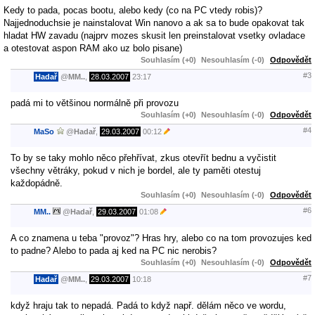
Kedy to pada, pocas bootu, alebo kedy (co na PC vtedy robis)?
Najjednoduchsie je nainstalovat Win nanovo a ak sa to bude opakovat tak
hladat HW zavadu (najprv mozes skusit len preinstalovat vsetky ovladace
a otestovat aspon RAM ako uz bolo pisane)
Souhlasím (+0)
Nesouhlasím (-0)
Odpovědět
#3
Hadař
@
MM..
,
28.03.2007
23:17
padá mi to většinou normálně při provozu
Souhlasím (+0)
Nesouhlasím (-0)
Odpovědět
#4
MaSo
@
Hadař
,
29.03.2007
00:12
To by se taky mohlo něco přehřívat, zkus otevřít bednu a vyčistit
všechny větráky, pokud v nich je bordel, ale ty paměti otestuj
každopádně.
Souhlasím (+0)
Nesouhlasím (-0)
Odpovědět
#6
MM..
@
Hadař
,
29.03.2007
01:08
A co znamena u teba "provoz"? Hras hry, alebo co na tom provozujes ked
to padne? Alebo to pada aj ked na PC nic nerobis?
Souhlasím (+0)
Nesouhlasím (-0)
Odpovědět
#7
Hadař
@
MM..
,
29.03.2007
10:18
když hraju tak to nepadá. Padá to když např. dělám něco ve wordu,