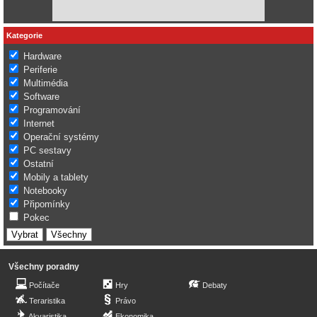
Kategorie
Hardware
Periferie
Multimédia
Software
Programování
Internet
Operační systémy
PC sestavy
Ostatní
Mobily a tablety
Notebooky
Připomínky
Pokec
Všechny poradny
Počítače
Hry
Debaty
Teraristika
Právo
Akvaristika
Ekonomika