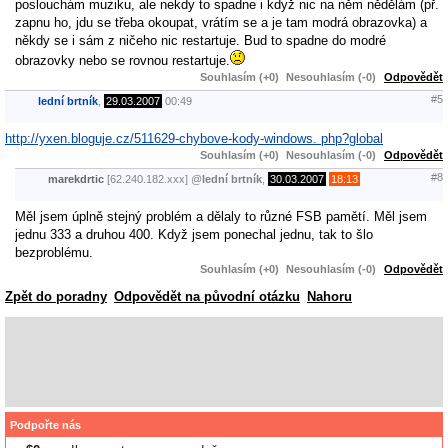
poslouchám muziku, ale nekdy to spadne i když nic na něm nědělám (př.
zapnu ho, jdu se třeba okoupat, vrátím se a je tam modrá obrazovka) a
někdy se i sám z ničeho nic restartuje. Bud to spadne do modré
obrazovky nebo se rovnou restartuje.
Souhlasím (+0)
Nesouhlasím (-0)
Odpovědět
#5
lední brtník
,
29.03.2007
00:49
http://yxen.bloguje.cz/511629-chybove-kody-windows. php?global
Souhlasím (+0)
Nesouhlasím (-0)
Odpovědět
#8
marekdrtic
[62.240.182.xxx]
@
lední brtník
,
30.03.2007
18:13
Měl jsem úplně stejný problém a dělaly to různé FSB pamětí. Měl jsem
jednu 333 a druhou 400. Když jsem ponechal jednu, tak to šlo
bezproblému.
Souhlasím (+0)
Nesouhlasím (-0)
Odpovědět
Zpět do poradny
Odpovědět na původní otázku
Nahoru
Podpořte nás