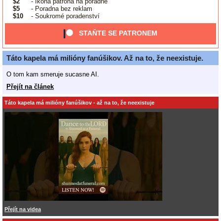
$2
- Ikona patrona na poradně
$5
- Poradna bez reklam
$10
- Soukromé poradenství
STAŇTE SE PATRONEM
Táto kapela má milióny fanúšikov. Až na to, že neexistuje.
O tom kam smeruje sucasne AI.
Přejít na článek
Táto kapela má milióny fanúšikov - až na to, že neexistuje
Přejít na videa