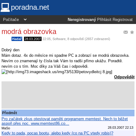
poradna.net
Neregistrovaný
Přihlásit
Registrovat
modrá obrazovka
Hadař
,
28.03.2007
22:05
,
Software
, 8 odpovědí (2657 zobrazení)
Dobrý den
Mám dotaz. 4x do měsíce mi spadne PC a zobrazí se modrá obrazovka.
Nevím co znamenají ty čísla tak Vám to radši přímo ukážu. Poradtě.
nevím co s tím. Moc díky za Váš čas i odpovědi.
Odpovědět
Předmět
Pro začátek zkus otestovat paměti programem memtest. Nech to běžet
aspoň přes noc. www.memtest86.co…
28.03.2007 22:13
MaSo
Kedy to pada, pocas bootu, alebo kedy (co na PC vtedy robis)?