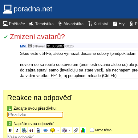
poradna.net
Počítače
Teraristika
Akvaristika
Kutilství
Hry
P
Zmizení avatarů?
MM..
@
Pavel
,
31.03.2007
00:26
Skus este ctrl-F5, alebo vymazat docasne subory (predpokladam ze
neviem co sa robilo so serverom (premiestnovanie alebo co) ale j
do zajtra spravi samo (invaliduju sa stare veci), ale nechapem pr
Ja vidim vsetko, FF1.5, aj po uplnom reloade (Ctrl-F5)
Reakce na odpověď
1
Zadajte svou přezdívku:
2
Napište svou odpověď:
Mimo téma