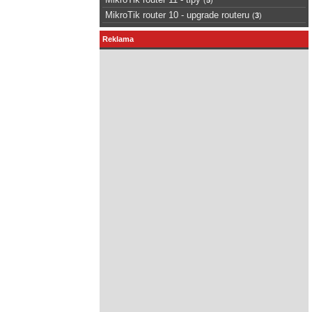
MikroTik router 10 - upgrade routeru
(
3
)
Reklama