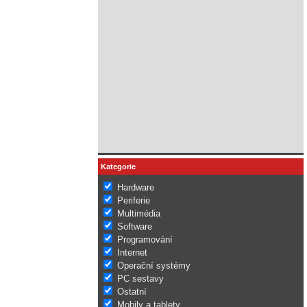
Kategorie
Hardware
Periferie
Multimédia
Software
Programování
Internet
Operační systémy
PC sestavy
Ostatní
Mobily a tablety