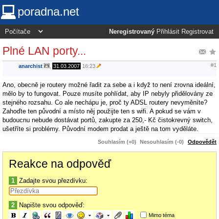
poradna.net
Neregistrovaný
Přihlásit
Registrovat
Plné LAN porty...
#1
anarchist
,
31.03.2007
16:23
Ano, obecně je routery možné řadit za sebe a i když to není zrovna ideální,
mělo by to fungovat. Pouze musíte pohlídat, aby IP nebyly přidělovány ze
stejného rozsahu. Co ale nechápu je, proč ty ADSL routery nevyměníte?
Zahoďte ten původní a místo něj použijte ten s wifi. A pokud se vám v
budoucnu nebude dostávat portů, zakupte za 250,- Kč čistokrevný switch,
ušetříte si problémy. Původní modem prodat a ještě na tom vyděláte.
Souhlasím (+0)
Nesouhlasím (-0)
Odpovědět
Reakce na odpověď
1
Zadajte svou přezdívku:
2
Napište svou odpověď:
Mimo téma