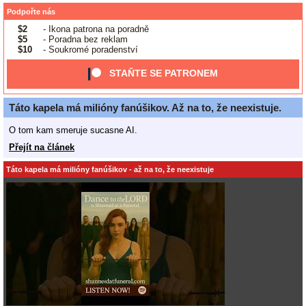
Podpořte nás
$2
- Ikona patrona na poradně
$5
- Poradna bez reklam
$10
- Soukromé poradenství
STAŇTE SE PATRONEM
Táto kapela má milióny fanúšikov. Až na to, že neexistuje.
O tom kam smeruje sucasne AI.
Přejít na článek
Táto kapela má milióny fanúšikov - až na to, že neexistuje