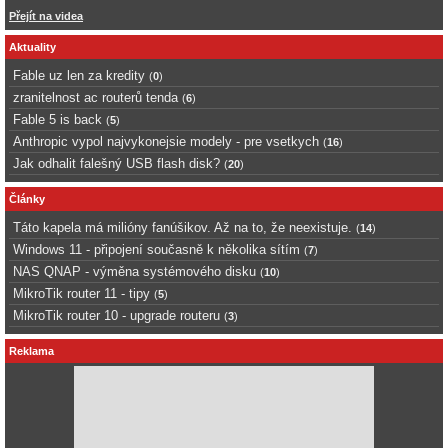
Přejít na videa
Aktuality
Fable uz len za kredity
(
0
)
zranitelnost ac routerů tenda
(
6
)
Fable 5 is back
(
5
)
Anthropic vypol najvykonejsie modely - pre vsetkych
(
16
)
Jak odhalit falešný USB flash disk?
(
20
)
Články
Táto kapela má milióny fanúšikov. Až na to, že neexistuje.
(
14
)
Windows 11 - připojení současně k několika sítím
(
7
)
NAS QNAP - výměna systémového disku
(
10
)
MikroTik router 11 - tipy
(
5
)
MikroTik router 10 - upgrade routeru
(
3
)
Reklama