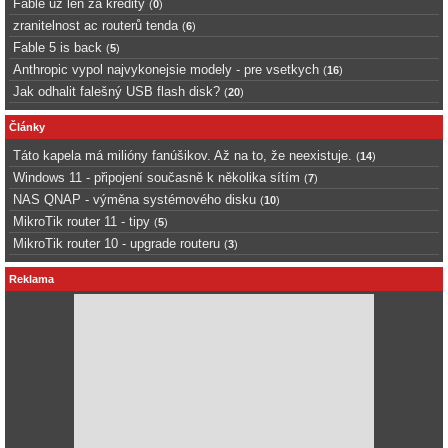
Fable uz len za kredity
(
0
)
zranitelnost ac routerů tenda
(
6
)
Fable 5 is back
(
5
)
Anthropic vypol najvykonejsie modely - pre vsetkych
(
16
)
Jak odhalit falešný USB flash disk?
(
20
)
Články
Táto kapela má milióny fanúšikov. Až na to, že neexistuje.
(
14
)
Windows 11 - připojení současně k několika sítím
(
7
)
NAS QNAP - výměna systémového disku
(
10
)
MikroTik router 11 - tipy
(
5
)
MikroTik router 10 - upgrade routeru
(
3
)
Reklama