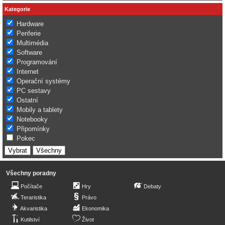
Kategorie
Hardware
Periferie
Multimédia
Software
Programování
Internet
Operační systémy
PC sestavy
Ostatní
Mobily a tablety
Notebooky
Připomínky
Pokec
Všechny poradny
Počítače
Hry
Debaty
Teraristika
Právo
Akvaristika
Ekonomika
Kutilství
Život