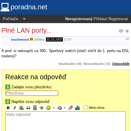
poradna.net
Neregistrovaný
Přihlásit
Registrovat
Plné LAN porty...
#7
touchwood
@
Otto
,
31.03.2007
17:47
A proč si nekoupíš za 300,- 5portový switch (stačí strčit do 1. portu na DSL
routeru)?
Souhlasím (+0)
Nesouhlasím (-0)
Odpovědět
Reakce na odpověď
1
Zadajte svou přezdívku:
2
Napište svou odpověď:
Mimo téma