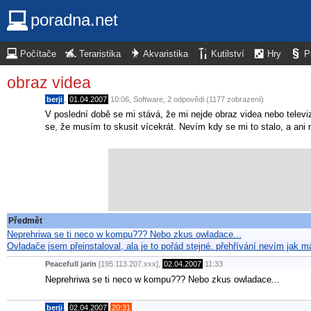
poradna.net
Počítače
Teraristika
Akvaristika
Kutilství
Hry
P
obraz videa
berji
,
01.04.2007
10:06
,
Software
, 2 odpovědi (1177 zobrazení)
V poslední době se mi stává, že mi nejde obraz videa nebo televi
se, že musím to skusit vícekrát. Nevím kdy se mi to stalo, a ani 
Předmět
Neprehriwa se ti neco w kompu??? Nebo zkus owladace...
Ovladače jsem přeinstaloval, ala je to pořád stejné. přehřívání nevím jak m
Peacefull jarin
[195.113.207.xxx],
02.04.2007
11:33
Neprehriwa se ti neco w kompu??? Nebo zkus owladace...
berji
,
02.04.2007
20:31