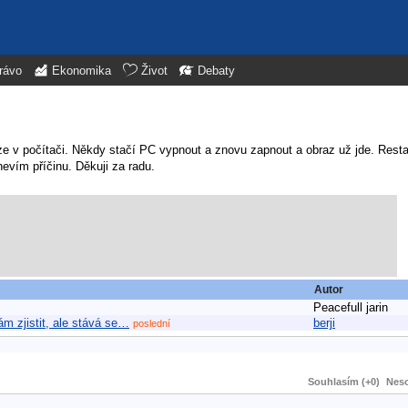
rávo
Ekonomika
Život
Debaty
ze v počítači. Někdy stačí PC vypnout a znovu zapnout a obraz už jde. Resta
nevím příčinu. Děkuji za radu.
Autor
Peacefull jarin
ám zjistit, ale stává se…
berji
poslední
Souhlasím (+0)
Neso