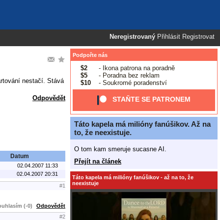
Neregistrovaný
Přihlásit
Registrovat
Podpořte nás
$2
- Ikona patrona na poradně
$5
- Poradna bez reklam
rtování nestačí. Stává
$10
- Soukromé poradenství
Odpovědět
STAŇTE SE PATRONEM
Táto kapela má milióny fanúšikov. Až na
to, že neexistuje.
O tom kam smeruje sucasne AI.
Datum
Přejít na článek
02.04.2007 11:33
02.04.2007 20:31
Táto kapela má milióny fanúšikov - až na to, že
neexistuje
#1
uhlasím (-0)
Odpovědět
#2