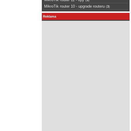
MikroTik router 10 - upgrade routeru
(
3
)
Reklama