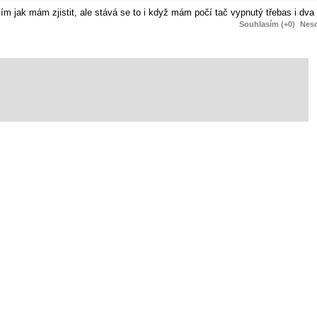
vím jak mám zjistit, ale stává se to i když mám počí tač vypnutý třebas i dva 
Souhlasím (+0)
Neso