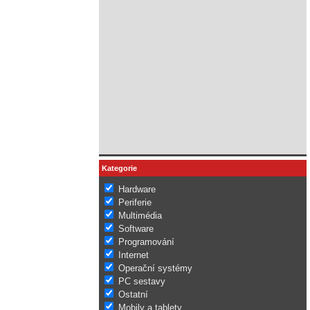
Kategorie
Hardware
Periferie
Multimédia
Software
Programování
Internet
Operační systémy
PC sestavy
Ostatní
Mobily a tablety