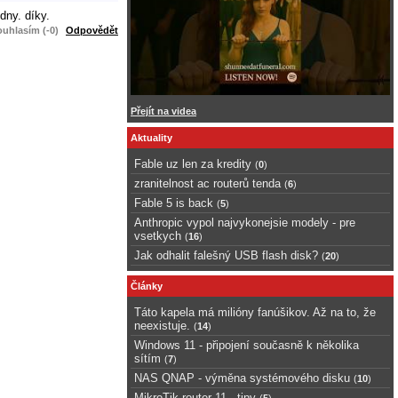
dny. díky.
uhlasím (-0)
Odpovědět
Přejít na videa
Aktuality
Fable uz len za kredity
(
0
)
zranitelnost ac routerů tenda
(
6
)
Fable 5 is back
(
5
)
Anthropic vypol najvykonejsie modely - pre
vsetkych
(
16
)
Jak odhalit falešný USB flash disk?
(
20
)
Články
Táto kapela má milióny fanúšikov. Až na to, že
neexistuje.
(
14
)
Windows 11 - připojení současně k několika
sítím
(
7
)
NAS QNAP - výměna systémového disku
(
10
)
MikroTik router 11 - tipy
(
5
)