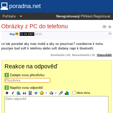
poradna.net
Neregistrovaný
Přihlásit
Registrovat
Obrázky z PC do telefonu
#1
fleg
,
01.04.2007
12:22
co tak povedat aky mas mobil a aky os pouzivas? vseobecne k tomu
pouzijes bud soft k telefonu alebo soft dodany napr k bluetooth.
Souhlasím (+0)
Nesouhlasím (-0)
Odpovědět
Reakce na odpověď
1
Zadajte svou přezdívku:
2
Napište svou odpověď:
Mimo téma