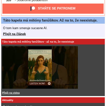
$10
- Soukromé poradenství
STAŇTE SE PATRONEM
Táto kapela má milióny fanúšikov. Až na to, že neexistuje.
O tom kam smeruje sucasne AI.
Přejít na článek
Táto kapela má milióny fanúšikov - až na to, že neexistuje
Přejít na videa
Aktuality