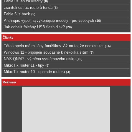
Fable uz len za kredity
(
0
)
zranitelnost ac routerů tenda
(
6
)
Fable 5 is back
(
5
)
Anthropic vypol najvykonejsie modely - pre vsetkych
(
16
)
Jak odhalit falešný USB flash disk?
(
20
)
Články
Táto kapela má milióny fanúšikov. Až na to, že neexistuje.
(
14
)
Windows 11 - připojení současně k několika sítím
(
7
)
NAS QNAP - výměna systémového disku
(
10
)
MikroTik router 11 - tipy
(
5
)
MikroTik router 10 - upgrade routeru
(
3
)
Reklama