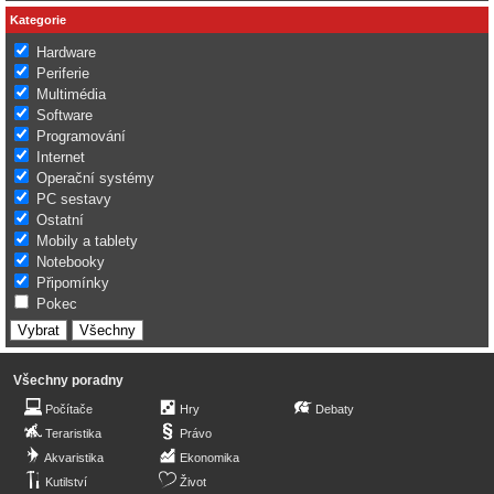
Kategorie
Hardware
Periferie
Multimédia
Software
Programování
Internet
Operační systémy
PC sestavy
Ostatní
Mobily a tablety
Notebooky
Připomínky
Pokec
Všechny poradny
Počítače
Hry
Debaty
Teraristika
Právo
Akvaristika
Ekonomika
Kutilství
Život