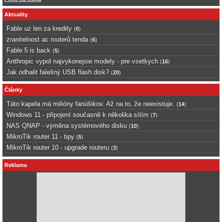
Aktuality
Fable uz len za kredity
(
0
)
zranitelnost ac routerů tenda
(
6
)
Fable 5 is back
(
5
)
Anthropic vypol najvykonejsie modely - pre vsetkych
(
16
)
Jak odhalit falešný USB flash disk?
(
20
)
Články
Táto kapela má milióny fanúšikov. Až na to, že neexistuje.
(
14
)
Windows 11 - připojení současně k několika sítím
(
7
)
NAS QNAP - výměna systémového disku
(
10
)
MikroTik router 11 - tipy
(
5
)
MikroTik router 10 - upgrade routeru
(
3
)
Reklama