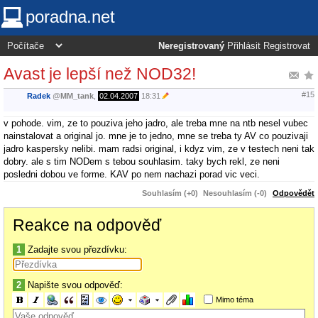
poradna.net
Neregistrovaný
Přihlásit
Registrovat
Avast je lepší než NOD32!
#15
Radek
@
MM_tank
,
02.04.2007
18:31
v pohode. vim, ze to pouziva jeho jadro, ale treba mne na ntb nesel vubec
nainstalovat a original jo. mne je to jedno, mne se treba ty AV co pouzivaji
jadro kaspersky nelibi. mam radsi original, i kdyz vim, ze v testech neni tak
dobry. ale s tim NODem s tebou souhlasim. taky bych rekl, ze neni
posledni dobou ve forme. KAV po nem nachazi porad vic veci.
Souhlasím (+0)
Nesouhlasím (-0)
Odpovědět
Reakce na odpověď
1
Zadajte svou přezdívku:
2
Napište svou odpověď:
Mimo téma