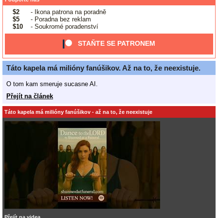
$2
- Ikona patrona na poradně
$5
- Poradna bez reklam
$10
- Soukromé poradenství
STAŇTE SE PATRONEM
Táto kapela má milióny fanúšikov. Až na to, že neexistuje.
O tom kam smeruje sucasne AI.
Přejít na článek
Táto kapela má milióny fanúšikov - až na to, že neexistuje
Přejít na videa