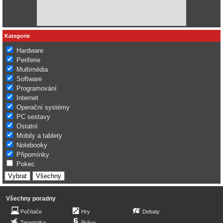
Kategorie
Hardware
Periferie
Multimédia
Software
Programování
Internet
Operační systémy
PC sestavy
Ostatní
Mobily a tablety
Notebooky
Připomínky
Pokec
Všechny poradny
Počítače
Hry
Debaty
Teraristika
Právo