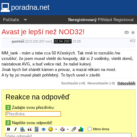
poradna.net
Neregistrovaný
Přihlásit
Registrovat
Avast je lepší než NOD32!
#22
gambáč
[213.220.207.xxx],
02.04.2007
23:26
MM_tank - mám u tebe cca 50 Kčeských. Tak mně to rozrušilo /ne
vzrušilo/, že jsem musel vletět do hospody, dát si 2 voděnky, vletět domů,
naistalovat AVG, a buď velice rád, že našel kulový.
Jinak bych šel shánět kámen a provaz, a mazal někam na most.
A ty by jsi musel platit pohřebný. To bych uved v závěti.
Souhlasím (+0)
Nesouhlasím (-0)
Odpovědět
Reakce na odpověď
1
Zadajte svou přezdívku:
2
Napište svou odpověď:
Mimo téma