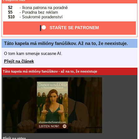
$2
- Ikona patrona na poradně
$5
- Poradna bez reklam
$10
- Soukromé poradenství
STAŇTE SE PATRONEM
Táto kapela má milióny fanúšikov. Až na to, že neexistuje.
O tom kam smeruje sucasne AI.
Přejít na článek
Táto kapela má milióny fanúšikov - až na to, že neexistuje
Přejít na videa