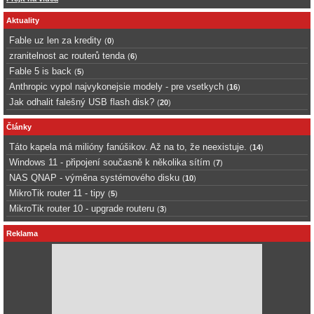
Aktuality
Fable uz len za kredity
(
0
)
zranitelnost ac routerů tenda
(
6
)
Fable 5 is back
(
5
)
Anthropic vypol najvykonejsie modely - pre vsetkych
(
16
)
Jak odhalit falešný USB flash disk?
(
20
)
Články
Táto kapela má milióny fanúšikov. Až na to, že neexistuje.
(
14
)
Windows 11 - připojení současně k několika sítím
(
7
)
NAS QNAP - výměna systémového disku
(
10
)
MikroTik router 11 - tipy
(
5
)
MikroTik router 10 - upgrade routeru
(
3
)
Reklama