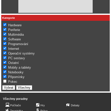
Kategorie
Hardware
Periferie
Multimédia
Software
Programování
Internet
Operační systémy
PC sestavy
Ostatní
Mobily a tablety
Notebooky
Připomínky
Pokec
Všechny poradny
Počítače
Hry
Debaty
Teraristika
Právo