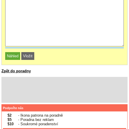
Zpět do poradny
Podpořte nás
$2
- Ikona patrona na poradně
$5
- Poradna bez reklam
$10
- Soukromé poradenství