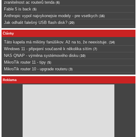
zranitelnost ac routerů tenda
(
6
)
Fable 5 is back
(
5
)
Anthropic vypol najvykonejsie modely - pre vsetkych
(
16
)
Jak odhalit falešný USB flash disk?
(
20
)
Články
Táto kapela má milióny fanúšikov. Až na to, že neexistuje.
(
14
)
Windows 11 - připojení současně k několika sítím
(
7
)
NAS QNAP - výměna systémového disku
(
10
)
MikroTik router 11 - tipy
(
5
)
MikroTik router 10 - upgrade routeru
(
3
)
Reklama