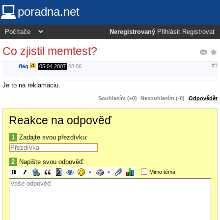
poradna.net
Neregistrovaný
Přihlásit
Registrovat
Co zjistil memtest?
#1
fleg
,
05.04.2007
08:06
Je to na reklamaciu.
Souhlasím (+0)
Nesouhlasím (-0)
Odpovědět
Reakce na odpověď
1
Zadajte svou přezdívku:
2
Napište svou odpověď:
Mimo téma