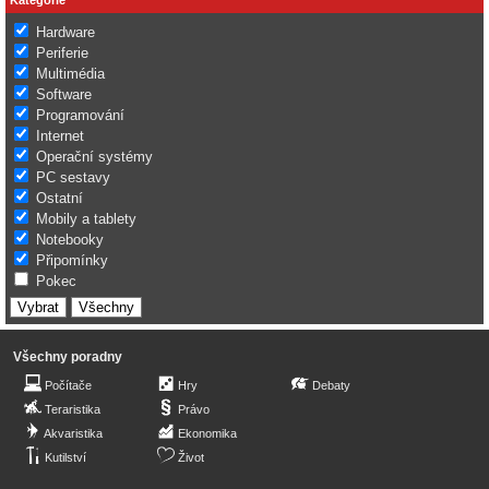
Hardware
Periferie
Multimédia
Software
Programování
Internet
Operační systémy
PC sestavy
Ostatní
Mobily a tablety
Notebooky
Připomínky
Pokec
Všechny poradny
Počítače
Hry
Debaty
Teraristika
Právo
Akvaristika
Ekonomika
Kutilství
Život