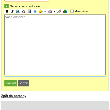
2
Napište svou odpověď:
Mimo téma
Zpět do poradny