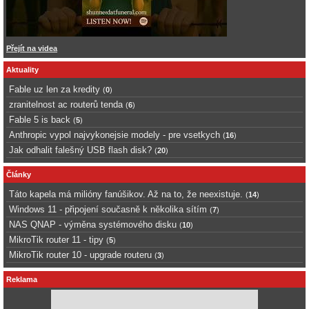
Přejít na videa
Aktuality
Fable uz len za kredity
(
0
)
zranitelnost ac routerů tenda
(
6
)
Fable 5 is back
(
5
)
Anthropic vypol najvykonejsie modely - pre vsetkych
(
16
)
Jak odhalit falešný USB flash disk?
(
20
)
Články
Táto kapela má milióny fanúšikov. Až na to, že neexistuje.
(
14
)
Windows 11 - připojení současně k několika sítím
(
7
)
NAS QNAP - výměna systémového disku
(
10
)
MikroTik router 11 - tipy
(
5
)
MikroTik router 10 - upgrade routeru
(
3
)
Reklama