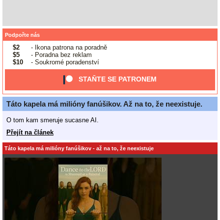
Podpořte nás
$2
- Ikona patrona na poradně
$5
- Poradna bez reklam
$10
- Soukromé poradenství
STAŇTE SE PATRONEM
Táto kapela má milióny fanúšikov. Až na to, že neexistuje.
O tom kam smeruje sucasne AI.
Přejít na článek
Táto kapela má milióny fanúšikov - až na to, že neexistuje