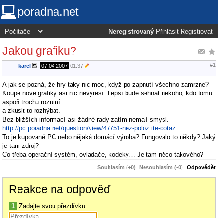
poradna.net
Neregistrovaný
Přihlásit
Registrovat
Jakou grafiku?
#1
karel
,
07.04.2007
01:37
A jak se pozná, že hry taky nic moc, když po zapnutí všechno zamrzne?
Koupě nové grafiky asi nic nevyřeší. Lepší bude sehnat někoho, kdo tomu
aspoň trochu rozumí
a zkusit to rozhýbat.
Bez bližších informací asi žádné rady zatím nemají smysl.
http://pc.poradna.net/question/view/47751-nez-poloz ite-dotaz
To je kupované PC nebo nějaká domácí výroba? Fungovalo to někdy? Jaký
je tam zdroj?
Co třeba operační systém, ovladače, kodeky… Je tam něco takového?
Souhlasím (+0)
Nesouhlasím (-0)
Odpovědět
Reakce na odpověď
1
Zadajte svou přezdívku: