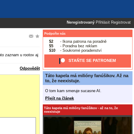
Neregistrovaný
Přihlásit
Registrovat
Podpořte nás
$2
- Ikona patrona na poradně
$5
- Poradna bez reklam
$10
- Soukromé poradenství
nto zaznam u rootov aj
STAŇTE SE PATRONEM
Odpovědět
Táto kapela má milióny fanúšikov. Až na
to, že neexistuje.
O tom kam smeruje sucasne AI.
Přejít na článek
Táto kapela má milióny fanúšikov - až na to, že
neexistuje