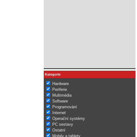
Kategorie
Hardware
Periferie
Multimédia
Software
Programování
Internet
Operační systémy
PC sestavy
Ostatní
Mobily a tablety