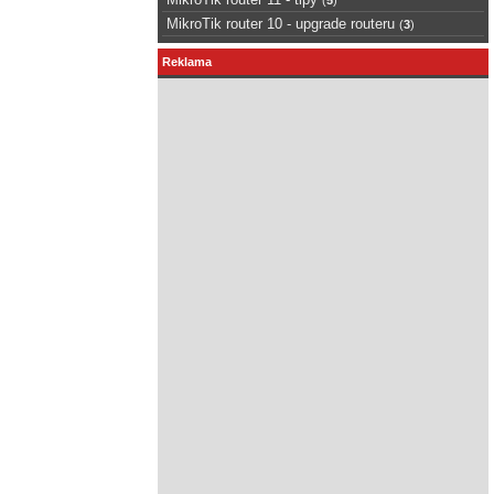
MikroTik router 10 - upgrade routeru
(
3
)
Reklama