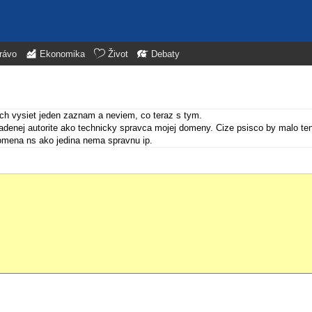
rávo
Ekonomika
Život
Debaty
h vysiet jeden zaznam a neviem, co teraz s tym.
adenej autorite ako technicky spravca mojej domeny. Cize psisco by malo te
domena ns ako jedina nema spravnu ip.