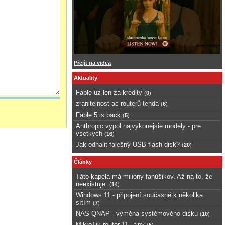
Přejít na videa
Aktuality
Fable uz len za kredity
(
0
)
zranitelnost ac routerů tenda
(
6
)
Fable 5 is back
(
5
)
Anthropic vypol najvykonejsie modely - pre
vsetkych
(
16
)
Jak odhalit falešný USB flash disk?
(
20
)
Články
Táto kapela má milióny fanúšikov. Až na to, že
neexistuje.
(
14
)
Windows 11 - připojení současně k několika
sítím
(
7
)
NAS QNAP - výměna systémového disku
(
10
)
MikroTik router 11 - tipy
(
5
)