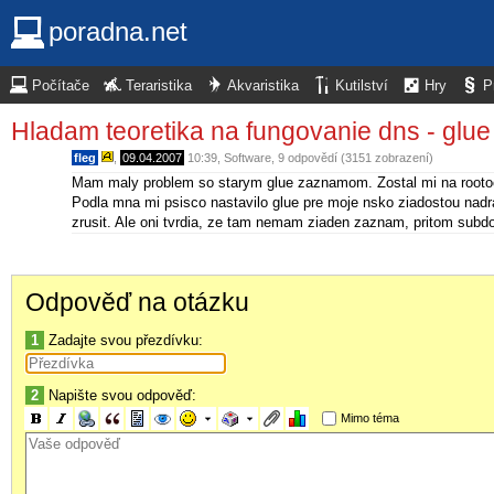
poradna.net
Počítače
Teraristika
Akvaristika
Kutilství
Hry
P
Hladam teoretika na fungovanie dns - glue
fleg
,
09.04.2007
10:39
,
Software
, 9 odpovědí (3151 zobrazení)
Mam maly problem so starym glue zaznamom. Zostal mi na rootoc
Podla mna mi psisco nastavilo glue pre moje nsko ziadostou nadr
zrusit. Ale oni tvrdia, ze tam nemam ziaden zaznam, pritom sub
Odpověď na otázku
1
Zadajte svou přezdívku:
2
Napište svou odpověď:
Mimo téma