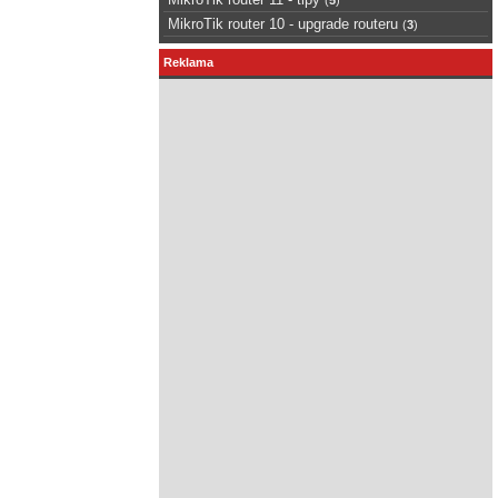
MikroTik router 10 - upgrade routeru
(
3
)
Reklama