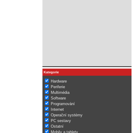
Kategorie
Hardware
Periferie
Multimédia
Software
Programování
Internet
Operační systémy
PC sestavy
Ostatní
Mobily a tablety