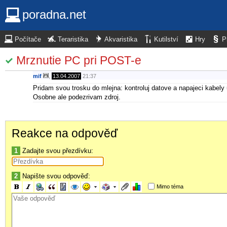
poradna.net
Počítače
Teraristika
Akvaristika
Kutilství
Hry
P
Mrznutie PC pri POST-e
mif
,
13.04.2007
21:37
Pridam svou trosku do mlejna: kontroluj datove a napajeci kabely
Osobne ale podezrivam zdroj.
Reakce na odpověď
1
Zadajte svou přezdívku:
2
Napište svou odpověď:
Mimo téma