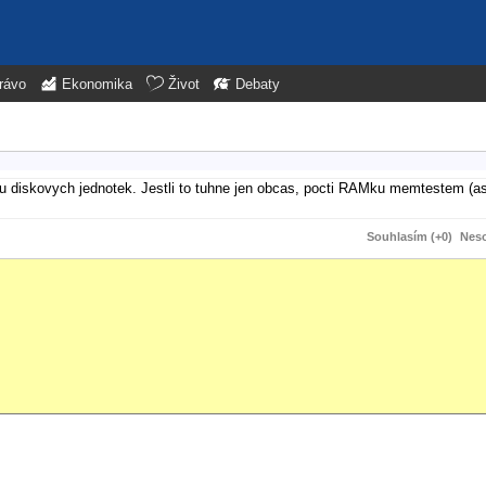
rávo
Ekonomika
Život
Debaty
 u diskovych jednotek. Jestli to tuhne jen obcas, pocti RAMku memtestem (as
Souhlasím (+0)
Neso