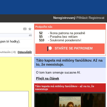
Neregistrovaný
Přihlásit
Registrovat
Podpořte nás
$2
- Ikona patrona na poradně
#8
$5
- Poradna bez reklam
$10
- Soukromé poradenství
pon tri hodky).
STAŇTE SE PATRONEM
uhlasím (-0)
Odpovědět
Táto kapela má milióny fanúšikov. Až na
to, že neexistuje.
O tom kam smeruje sucasne AI.
Přejít na článek
Táto kapela má milióny fanúšikov - až na to, že
neexistuje