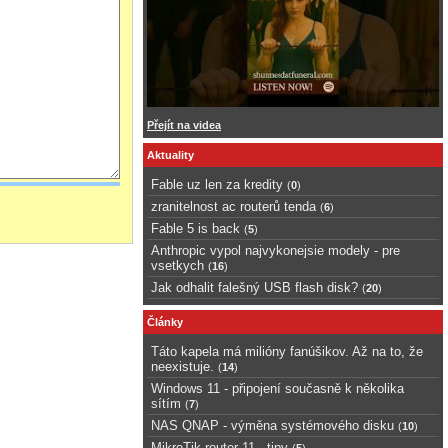
Přejít na videa
Aktuality
Fable uz len za kredity
(
0
)
zranitelnost ac routerů tenda
(
6
)
Fable 5 is back
(
5
)
Anthropic vypol najvykonejsie modely - pre
vsetkych
(
16
)
Jak odhalit falešný USB flash disk?
(
20
)
Články
Táto kapela má milióny fanúšikov. Až na to, že
neexistuje.
(
14
)
Windows 11 - připojení současně k několika
sítím
(
7
)
NAS QNAP - výměna systémového disku
(
10
)
MikroTik router 11 - tipy
(
5
)