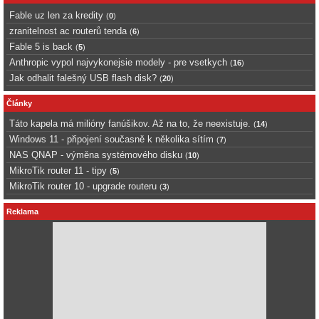
Fable uz len za kredity
(
0
)
zranitelnost ac routerů tenda
(
6
)
Fable 5 is back
(
5
)
Anthropic vypol najvykonejsie modely - pre vsetkych
(
16
)
Jak odhalit falešný USB flash disk?
(
20
)
Články
Táto kapela má milióny fanúšikov. Až na to, že neexistuje.
(
14
)
Windows 11 - připojení současně k několika sítím
(
7
)
NAS QNAP - výměna systémového disku
(
10
)
MikroTik router 11 - tipy
(
5
)
MikroTik router 10 - upgrade routeru
(
3
)
Reklama