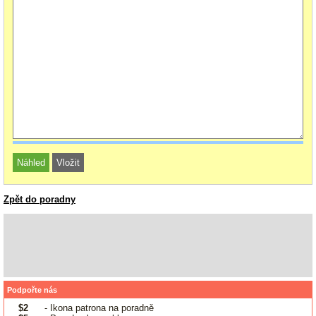
Zpět do poradny
Podpořte nás
$2
- Ikona patrona na poradně