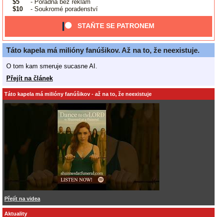
$5
- Poradna bez reklam
$10
- Soukromé poradenství
STAŇTE SE PATRONEM
Táto kapela má milióny fanúšikov. Až na to, že neexistuje.
O tom kam smeruje sucasne AI.
Přejít na článek
Táto kapela má milióny fanúšikov - až na to, že neexistuje
Přejít na videa
Aktuality