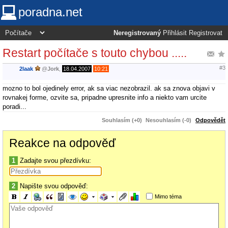
poradna.net
Neregistrovaný
Přihlásit
Registrovat
Restart počítače s touto chybou .....
#3
2laak
@
Jork
,
18.04.2007
10:21
mozno to bol ojedinely error, ak sa viac nezobrazil. ak sa znova objavi v
rovnakej forme, ozvite sa, pripadne upresnite info a niekto vam urcite
poradi...
Souhlasím (+0)
Nesouhlasím (-0)
Odpovědět
Reakce na odpověď
1
Zadajte svou přezdívku:
2
Napište svou odpověď:
Mimo téma