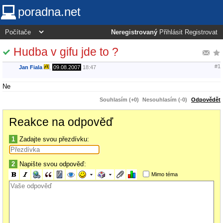
poradna.net
Neregistrovaný
Přihlásit
Registrovat
Hudba v gifu jde to ?
#1
Jan Fiala
,
09.08.2007
18:47
Ne
Souhlasím (+0)
Nesouhlasím (-0)
Odpovědět
Reakce na odpověď
1
Zadajte svou přezdívku:
2
Napište svou odpověď:
Mimo téma