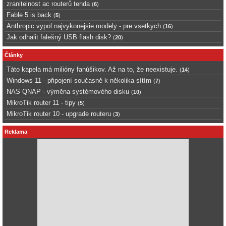
zranitelnost ac routerů tenda
(
6
)
Fable 5 is back
(
5
)
Anthropic vypol najvykonejsie modely - pre vsetkych
(
16
)
Jak odhalit falešný USB flash disk?
(
20
)
Články
Táto kapela má milióny fanúšikov. Až na to, že neexistuje.
(
14
)
Windows 11 - připojení současně k několika sítím
(
7
)
NAS QNAP - výměna systémového disku
(
10
)
MikroTik router 11 - tipy
(
5
)
MikroTik router 10 - upgrade routeru
(
3
)
Reklama