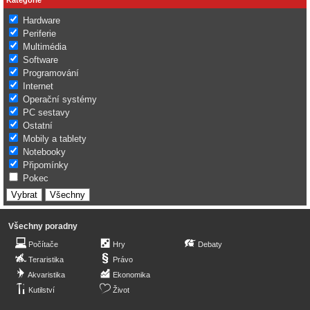
Hardware
Periferie
Multimédia
Software
Programování
Internet
Operační systémy
PC sestavy
Ostatní
Mobily a tablety
Notebooky
Připomínky
Pokec
Všechny poradny
Počítače
Hry
Debaty
Teraristika
Právo
Akvaristika
Ekonomika
Kutilství
Život