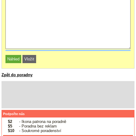
Zpět do poradny
Podpořte nás
$2
- Ikona patrona na poradně
$5
- Poradna bez reklam
$10
- Soukromé poradenství