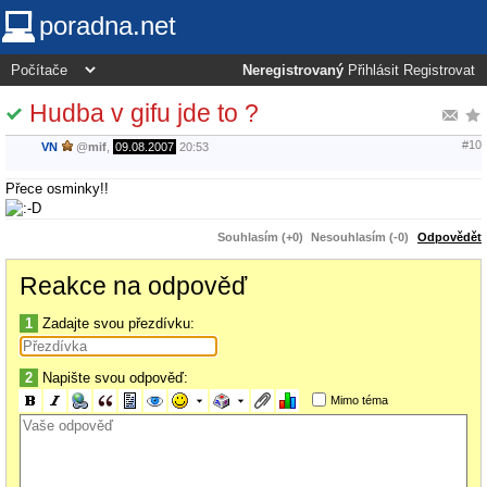
poradna.net
Neregistrovaný
Přihlásit
Registrovat
Hudba v gifu jde to ?
#10
VN
@
mif
,
09.08.2007
20:53
Přece osminky!!
Souhlasím (+0)
Nesouhlasím (-0)
Odpovědět
Reakce na odpověď
1
Zadajte svou přezdívku:
2
Napište svou odpověď:
Mimo téma