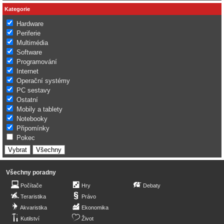
Kategorie
Hardware
Periferie
Multimédia
Software
Programování
Internet
Operační systémy
PC sestavy
Ostatní
Mobily a tablety
Notebooky
Připomínky
Pokec
Všechny poradny
Počítače
Hry
Debaty
Teraristika
Právo
Akvaristika
Ekonomika
Kutilství
Život