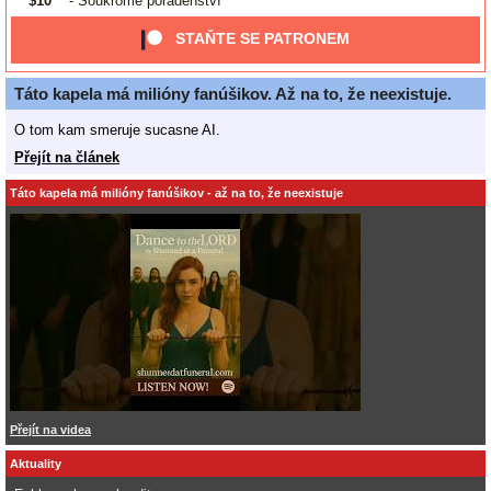
$10
- Soukromé poradenství
STAŇTE SE PATRONEM
Táto kapela má milióny fanúšikov. Až na to, že neexistuje.
O tom kam smeruje sucasne AI.
Přejít na článek
Táto kapela má milióny fanúšikov - až na to, že neexistuje
Přejít na videa
Aktuality