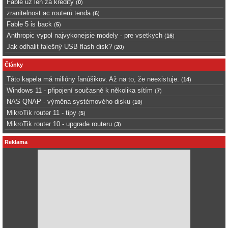
Fable uz len za kredity
(
0
)
zranitelnost ac routerů tenda
(
6
)
Fable 5 is back
(
5
)
Anthropic vypol najvykonejsie modely - pre vsetkych
(
16
)
Jak odhalit falešný USB flash disk?
(
20
)
Články
Táto kapela má milióny fanúšikov. Až na to, že neexistuje.
(
14
)
Windows 11 - připojení současně k několika sítím
(
7
)
NAS QNAP - výměna systémového disku
(
10
)
MikroTik router 11 - tipy
(
5
)
MikroTik router 10 - upgrade routeru
(
3
)
Reklama