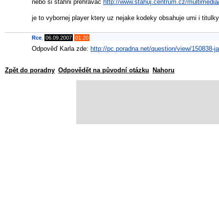
nebo si stahni prehravac
http://www.stahuj.centrum.cz/multimedia
je to vybornej player ktery uz nejake kodeky obsahuje umi i titulky 
Rce
,
06.09.2007
01:20
Odpověď Karla zde:
http://pc.poradna.net/question/view/150838-j
Zpět do poradny
Odpovědět na původní otázku
Nahoru