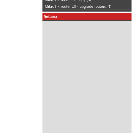
MikroTik router 10 - upgrade routeru
(
3
)
Reklama