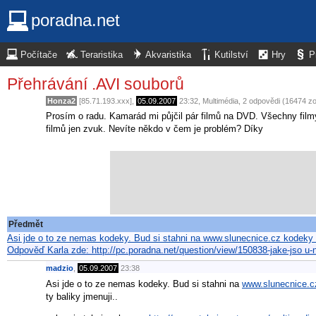
poradna.net
Počítače
Teraristika
Akvaristika
Kutilství
Hry
P
Přehrávání .AVI souborů
Honza2
[85.71.193.xxx],
05.09.2007
23:32
,
Multimédia
, 2 odpovědi (16474 z
Prosím o radu. Kamarád mi půjčil pár filmů na DVD. Všechny fil
filmů jen zvuk. Nevíte někdo v čem je problém? Díky
Předmět
Asi jde o to ze nemas kodeky. Bud si stahni na www.slunecnice.cz kodeky n
Odpověď Karla zde: http://pc.poradna.net/question/view/150838-jake-jso u-
madzio
,
05.09.2007
23:38
Asi jde o to ze nemas kodeky. Bud si stahni na
www.slunecnice.c
ty baliky jmenuji..