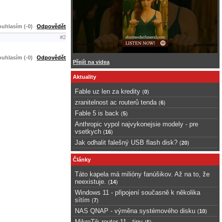
uhlasím (-0)
Odpovědět
#2
uhlasím (-0)
Odpovědět
Přejít na videa
Aktuality
Fable uz len za kredity
(
0
)
zranitelnost ac routerů tenda
(
6
)
Fable 5 is back
(
5
)
Anthropic vypol najvykonejsie modely - pre
vsetkych
(
16
)
Jak odhalit falešný USB flash disk?
(
20
)
Články
Táto kapela má milióny fanúšikov. Až na to, že
neexistuje.
(
14
)
Windows 11 - připojení současně k několika
sítím
(
7
)
NAS QNAP - výměna systémového disku
(
10
)
MikroTik router 11 - tipy
(
5
)