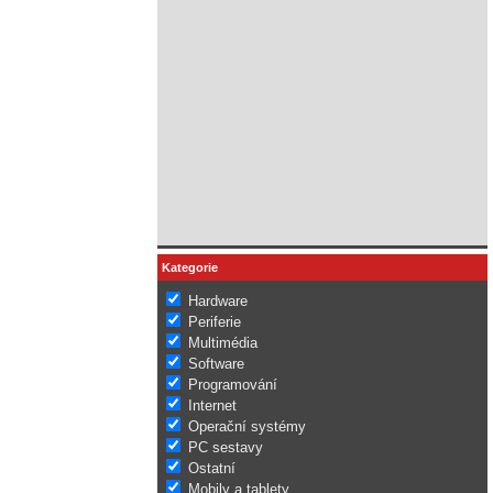
Kategorie
Hardware
Periferie
Multimédia
Software
Programování
Internet
Operační systémy
PC sestavy
Ostatní
Mobily a tablety