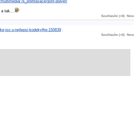
/multimedial ni_prehravace/gom-player/
a tak....
Souhlasím (+0)
Neso
ake-jso u-nejlepsi-kodeky#re-150839
.
Souhlasím (+0)
Neso