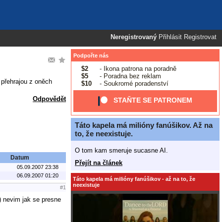
Neregistrovaný
Přihlásit
Registrovat
Podpořte nás
$2
- Ikona patrona na poradně
$5
- Poradna bez reklam
 přehrajou z oněch
$10
- Soukromé poradenství
Odpovědět
STAŇTE SE PATRONEM
Táto kapela má milióny fanúšikov. Až na
to, že neexistuje.
O tom kam smeruje sucasne AI.
Datum
Přejít na článek
05.09.2007 23:38
06.09.2007 01:20
Táto kapela má milióny fanúšikov - až na to, že
neexistuje
#1
) nevim jak se presne