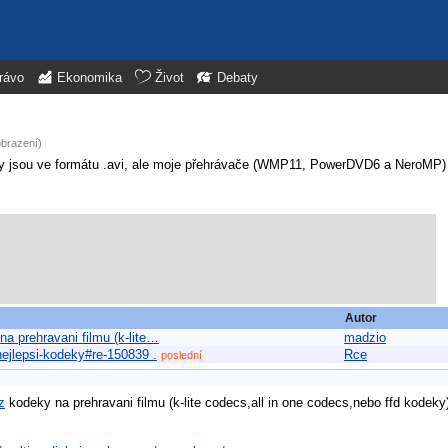
rávo
Ekonomika
Život
Debaty
obrazení)
my jsou ve formátu .avi, ale moje přehrávače (WMP11, PowerDVD6 a NeroMP)
Autor
a prehravani filmu (k-lite…
madzio
nejlepsi-kodeky#re-150839 .
Rce
poslední
z
kodeky na prehravani filmu (k-lite codecs,all in one codecs,nebo ffd kodeky