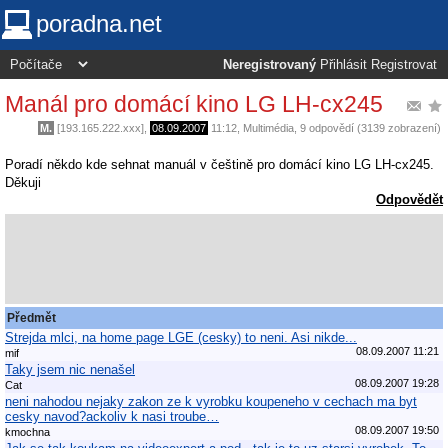
poradna.net
Neregistrovaný
Přihlásit
Registrovat
Manál pro domácí kino LG LH-cx245
M.
[193.165.222.xxx],
08.09.2007
11:12
,
Multimédia
, 9 odpovědí (3139 zobrazení)
Poradí někdo kde sehnat manuál v češtině pro domácí kino LG LH-cx245.
Děkuji
Odpovědět
Předmět
Strejda mlci, na home page LGE (cesky) to neni. Asi nikde...
08.09.2007 11:21
mif
Taky jsem nic nenašel
08.09.2007 19:28
Cat
neni nahodou nejaky zakon ze k vyrobku koupeneho v cechach ma byt
cesky navod?ackoliv k nasi troube…
08.09.2007 19:50
kmochna