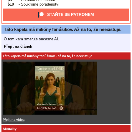
$10
- Soukromé poradenství
STAŇTE SE PATRONEM
Táto kapela má milióny fanúšikov. Až na to, že neexistuje.
O tom kam smeruje sucasne AI.
Přejít na článek
Táto kapela má milióny fanúšikov - až na to, že neexistuje
Přejít na videa
Aktuality