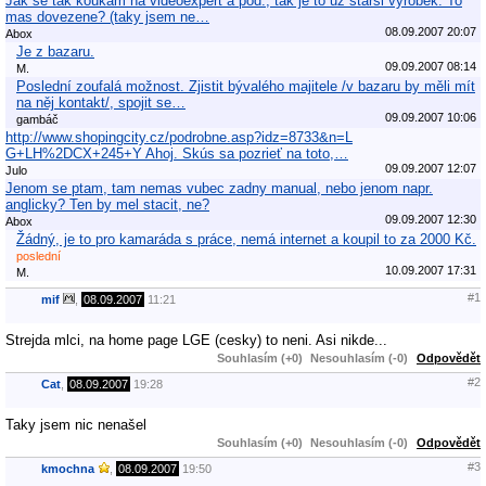
Jak se tak koukam na videoexpert a pod., tak je to uz starsi vyrobek. To
mas dovezene? (taky jsem ne…
08.09.2007 20:07
Abox
Je z bazaru.
09.09.2007 08:14
M.
Poslední zoufalá možnost. Zjistit bývalého majitele /v bazaru by měli mít
na něj kontakt/, spojit se…
09.09.2007 10:06
gambáč
http://www.shopingcity.cz/podrobne.asp?idz=8733&n=L
G+LH%2DCX+245+Y Ahoj. Skús sa pozrieť na toto,…
09.09.2007 12:07
Julo
Jenom se ptam, tam nemas vubec zadny manual, nebo jenom napr.
anglicky? Ten by mel stacit, ne?
09.09.2007 12:30
Abox
Žádný, je to pro kamaráda s práce, nemá internet a koupil to za 2000 Kč.
poslední
10.09.2007 17:31
M.
#1
mif
,
08.09.2007
11:21
Strejda mlci, na home page LGE (cesky) to neni. Asi nikde...
Souhlasím (+0)
Nesouhlasím (-0)
Odpovědět
#2
Cat
,
08.09.2007
19:28
Taky jsem nic nenašel
Souhlasím (+0)
Nesouhlasím (-0)
Odpovědět
#3
kmochna
,
08.09.2007
19:50