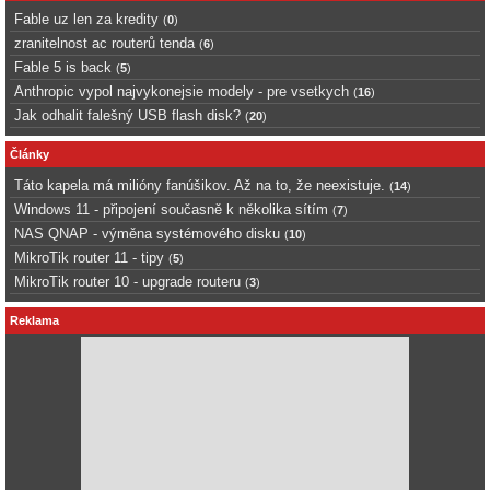
Fable uz len za kredity
(
0
)
zranitelnost ac routerů tenda
(
6
)
Fable 5 is back
(
5
)
Anthropic vypol najvykonejsie modely - pre vsetkych
(
16
)
Jak odhalit falešný USB flash disk?
(
20
)
Články
Táto kapela má milióny fanúšikov. Až na to, že neexistuje.
(
14
)
Windows 11 - připojení současně k několika sítím
(
7
)
NAS QNAP - výměna systémového disku
(
10
)
MikroTik router 11 - tipy
(
5
)
MikroTik router 10 - upgrade routeru
(
3
)
Reklama