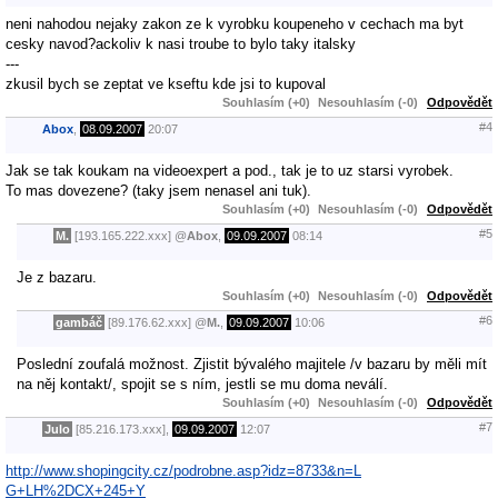
neni nahodou nejaky zakon ze k vyrobku koupeneho v cechach ma byt
cesky navod?ackoliv k nasi troube to bylo taky italsky
---
zkusil bych se zeptat ve kseftu kde jsi to kupoval
Souhlasím (+0)
Nesouhlasím (-0)
Odpovědět
#4
Abox
,
08.09.2007
20:07
Jak se tak koukam na videoexpert a pod., tak je to uz starsi vyrobek.
To mas dovezene? (taky jsem nenasel ani tuk).
Souhlasím (+0)
Nesouhlasím (-0)
Odpovědět
#5
M.
[193.165.222.xxx]
@
Abox
,
09.09.2007
08:14
Je z bazaru.
Souhlasím (+0)
Nesouhlasím (-0)
Odpovědět
#6
gambáč
[89.176.62.xxx]
@
M.
,
09.09.2007
10:06
Poslední zoufalá možnost. Zjistit bývalého majitele /v bazaru by měli mít
na něj kontakt/, spojit se s ním, jestli se mu doma neválí.
Souhlasím (+0)
Nesouhlasím (-0)
Odpovědět
#7
Julo
[85.216.173.xxx],
09.09.2007
12:07
http://www.shopingcity.cz/podrobne.asp?idz=8733&n=L
G+LH%2DCX+245+Y