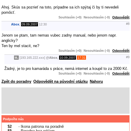
Ahoj. Skús sa pozrieť na toto, prípadne sa ich spýtaj či by ti nevedeli
pomôcť.
Souhlasím (+0)
Nesouhlasím (-0)
Odpovědět
#8
Abox
,
09.09.2007
12:30
Jenom se ptam, tam nemas vubec zadny manual, nebo jenom napr.
anglicky?
Ten by mel stacit, ne?
Souhlasím (+0)
Nesouhlasím (-0)
Odpovědět
#9
M.
[193.165.222.xxx]
@
Abox
,
10.09.2007
17:31
Žádný, je to pro kamaráda s práce, nemá internet a koupil to za 2000 Kč.
Souhlasím (+0)
Nesouhlasím (-0)
Odpovědět
Zpět do poradny
Odpovědět na původní otázku
Nahoru
Podpořte nás
$2
- Ikona patrona na poradně
$5
- Poradna bez reklam