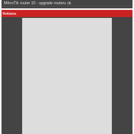
MikroTik router 10 - upgrade routeru
(
3
)
Reklama