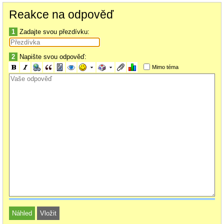
pornhub.jpg
Reakce na odpověď
156.59 KiB
1
Zadajte svou přezdívku:
2
Napište svou odpověď:
Mimo téma