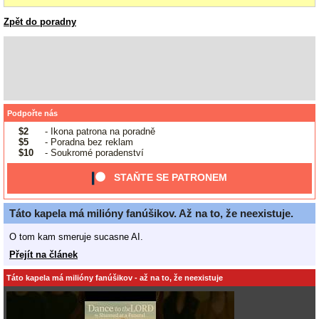
Zpět do poradny
Podpořte nás
$2
- Ikona patrona na poradně
$5
- Poradna bez reklam
$10
- Soukromé poradenství
STAŇTE SE PATRONEM
Táto kapela má milióny fanúšikov. Až na to, že neexistuje.
O tom kam smeruje sucasne AI.
Přejít na článek
Táto kapela má milióny fanúšikov - až na to, že neexistuje