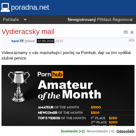
poradna.net
Neregistrovaný
Přihlásit
Registrovat
Vydieracsky mail
#26
karel
@
host
,
22.09.2018
20:57
Videozáznamy o vás masturbující posílej na Pornhub, dají se tím vydělat
slušné peníze.
Souhlasím (+1)
Nesouhlasím (-0)
Odpovědět