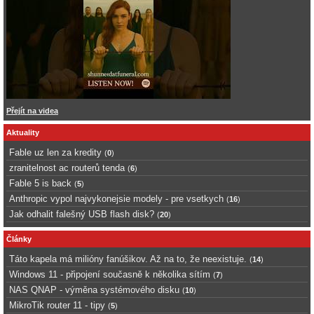
Přejít na videa
Aktuality
Fable uz len za kredity
(
0
)
zranitelnost ac routerů tenda
(
6
)
Fable 5 is back
(
5
)
Anthropic vypol najvykonejsie modely - pre vsetkych
(
16
)
Jak odhalit falešný USB flash disk?
(
20
)
Články
Táto kapela má milióny fanúšikov. Až na to, že neexistuje.
(
14
)
Windows 11 - připojení současně k několika sítím
(
7
)
NAS QNAP - výměna systémového disku
(
10
)
MikroTik router 11 - tipy
(
5
)