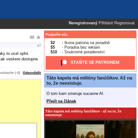
Neregistrovaný
Přihlásit
Registrovat
Podpořte nás
$2
- Ikona patrona na poradně
#7
$5
- Poradna bez reklam
$10
- Soukromé poradenství
aky to ucel splni.
 tak veskere dostupne
STAŇTE SE PATRONEM
uhlasím (-0)
Odpovědět
Táto kapela má milióny fanúšikov. Až na
to, že neexistuje.
O tom kam smeruje sucasne AI.
Přejít na článek
Táto kapela má milióny fanúšikov - až na to, že
neexistuje