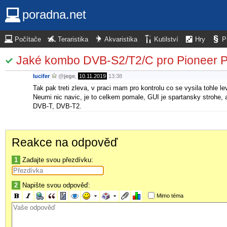
poradna.net
Počítače
Teraristika
Akvaristika
Kutilství
Hry
P
Jaké kombo DVB-S2/T2/C pro Pioneer
lucifer
@
jege
,
10.11.2019
13:38
Tak pak treti zleva, v praci mam pro kontrolu co se vysila tohle 
Neumi nic navic, je to celkem pomale, GUI je spartansky strohe, 
DVB-T, DVB-T2.
Reakce na odpověď
1
Zadajte svou přezdívku:
2
Napište svou odpověď:
Mimo téma