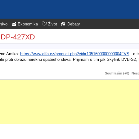
rávo
Ekonomika
Život
Debaty
 PDP-427XD
levne Amiko:
https://www.alfa.cz/product.php?eid=1051600000000004FVS
- a t
ale proti obrazu nereknu spatneho slova. Prijimam s tim jak Skylink DVB-S2,
Souhlasím (+0)
Neso