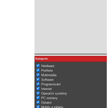
Kategorie
Hardware
Periferie
Multimédia
Software
Programování
Internet
Operační systémy
PC sestavy
Ostatní
Mobily a tablety