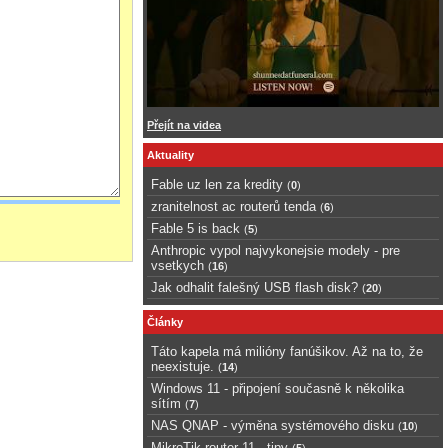
Přejít na videa
Aktuality
Fable uz len za kredity
(
0
)
zranitelnost ac routerů tenda
(
6
)
Fable 5 is back
(
5
)
Anthropic vypol najvykonejsie modely - pre
vsetkych
(
16
)
Jak odhalit falešný USB flash disk?
(
20
)
Články
Táto kapela má milióny fanúšikov. Až na to, že
neexistuje.
(
14
)
Windows 11 - připojení současně k několika
sítím
(
7
)
NAS QNAP - výměna systémového disku
(
10
)
MikroTik router 11 - tipy
(
5
)