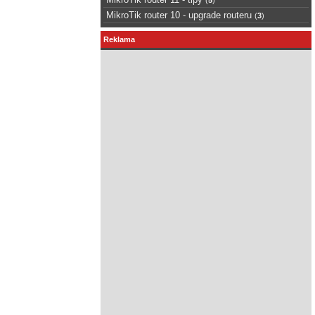
MikroTik router 10 - upgrade routeru
(
3
)
Reklama