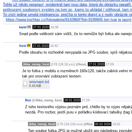
Tohle už nikdo neopraví, evidentně tam jsou data, která do obrázku nepatří.
poškozený souborový systém na tom pc, kams to ukládal / stěhoval. tam n
To zistí jedine umelá inteligencia, prečíta si tento dopyt a z nudy obrázok o
https://www.irozhlas.cz/fotogalerie/8143869?fid=9189945 ten tvar je jasný, 
karel
,
27.01.2020
16:38
Snad podle velikosti sám vidíš, že to nemůže být fotka ale nane
host
,
27.01.2020
16:42
Podle obsahu to rozhodně nevypadá na JPG soubor, spíš nějako
Jirka_nereg_host
[178.128.18.xxx]
@
host
,
27.01.2020
17:09
Je to fotka z mobilu o rozměrech 160x120, takže zabírá velmi 
tak pro srovnání zobrazení textem:
srovnani.txt
5.43 KiB
Rce
@
Jirka_nereg_host
,
28.01.2020
17:29
Z toho textového výpisu poznám prd, chtělo by to výpis něj
nezdá. Pro rozbor, jestli jsou v pořádku kódovací tabulky (tag 
Jirka_nereg_host
[178.128.218.xxx]
@
Rce
,
05.02.2020
19:02
Ten soubor fotka.JPG je možné uložit pro následnou zevrubno