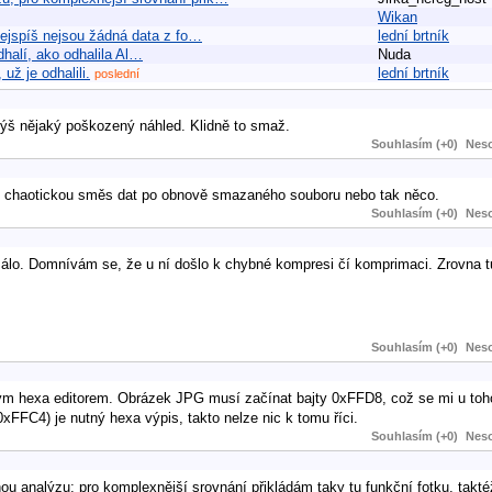
Wikan
ejspíš nejsou žádná data z fo…
lední brtník
dhalí, ako odhalila Al…
Nuda
už je odhalili.
lední brtník
poslední
jvýš nějaký poškozený náhled. Klidně to smaž.
Souhlasím (+0)
Neso
u chaotickou směs dat po obnově smazaného souboru nebo tak něco.
Souhlasím (+0)
Neso
málo. Domnívám se, že u ní došlo k chybné kompresi čí komprimaci. Zrovna 
Souhlasím (+0)
Neso
akým hexa editorem. Obrázek JPG musí začínat bajty 0xFFD8, což se mi u to
0xFFC4) je nutný hexa výpis, takto nelze nic k tomu říci.
Souhlasím (+0)
Neso
u analýzu; pro komplexnější srovnání přikládám taky tu funkční fotku, takté