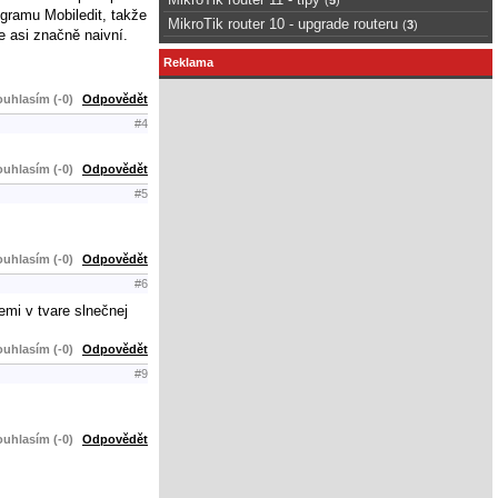
ogramu Mobiledit, takže
MikroTik router 10 - upgrade routeru
(
3
)
e asi značně naivní.
Reklama
uhlasím (-0)
Odpovědět
#4
uhlasím (-0)
Odpovědět
#5
uhlasím (-0)
Odpovědět
#6
Zemi v tvare slnečnej
uhlasím (-0)
Odpovědět
#9
uhlasím (-0)
Odpovědět