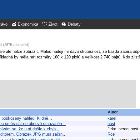
rávo
Ekonomika
Život
Debaty
dí (2575 zobrazení)
teré ale nelze zobrazit. Malou naději mi dává skutečnost, že každá zabírá odp
adná by měla mít rozměry 160 x 120 pixlů a velikost 2 740 bajtů. Kdo zjistí,
Autor
ký poškozený náhled. Klidně…
karel
ckou směs dat po obnově smazanéh…
host
mnívám se, že u ní došlo k chyb…
Jirka_nereg_host
a editorem. Obrázek JPG musí začín…
Rce
zu; pro komplexnější srovnání přik…
Jirka_nereg_host