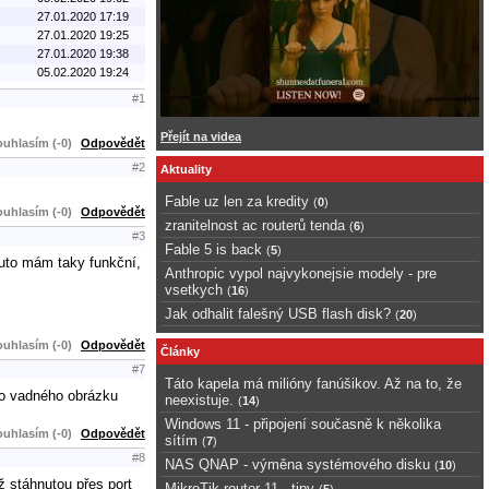
27.01.2020 17:19
27.01.2020 19:25
27.01.2020 19:38
05.02.2020 19:24
#1
Přejít na videa
uhlasím (-0)
Odpovědět
#2
Aktuality
Fable uz len za kredity
(
0
)
uhlasím (-0)
Odpovědět
zranitelnost ac routerů tenda
(
6
)
#3
Fable 5 is back
(
5
)
tuto mám taky funkční,
Anthropic vypol najvykonejsie modely - pre
vsetkych
(
16
)
Jak odhalit falešný USB flash disk?
(
20
)
uhlasím (-0)
Odpovědět
Články
#7
Táto kapela má milióny fanúšikov. Až na to, že
ho vadného obrázku
neexistuje.
(
14
)
Windows 11 - připojení současně k několika
uhlasím (-0)
Odpovědět
sítím
(
7
)
#8
NAS QNAP - výměna systémového disku
(
10
)
ž stáhnutou přes port
MikroTik router 11 - tipy
(
5
)