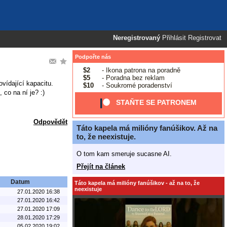
Neregistrovaný
Přihlásit
Registrovat
Podpořte nás
$2
- Ikona patrona na poradně
$5
- Poradna bez reklam
ovídající kapacitu.
$10
- Soukromé poradenství
 co na ní je? :)
STAŇTE SE PATRONEM
Odpovědět
Táto kapela má milióny fanúšikov. Až na
to, že neexistuje.
O tom kam smeruje sucasne AI.
Přejít na článek
Datum
Táto kapela má milióny fanúšikov - až na to, že
neexistuje
27.01.2020 16:38
27.01.2020 16:42
27.01.2020 17:09
28.01.2020 17:29
05.02.2020 19:02