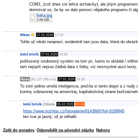
COM1, (což dnes zní lehce archaicky), ale jiným programem. 
domnívat se, že by se dalo pomocí nějakého programu či algo
fotka.jpg
2.68 KiB
Wikan
,
27.01.2020
17:19
Tohle už nikdo neopraví, evidentně tam jsou data, která do obrázk
lední brtník
,
27.01.2020
19:25
poškozený souborový systém na tom pc, kams to ukládal / stěhov
tam nejspíš nejsou žádná data z fotky, viz nesmyslné ascii texty,
Nuda
[91.127.199.xxx],
27.01.2020
19:38
To zistí jedine umelá inteligencia, prečíta si tento dopyt a z nud
koróny zobrazenej na americkej, kapitalistickej strane buržoázneh
lední brtník
@
Nuda
,
05.02.2020
19:24
https://www.irozhlas.cz/fotogalerie/8143869?fid=9189945
ten tvar je jasný, už je odhalili.
Zpět do poradny
Odpovědět na původní otázku
Nahoru