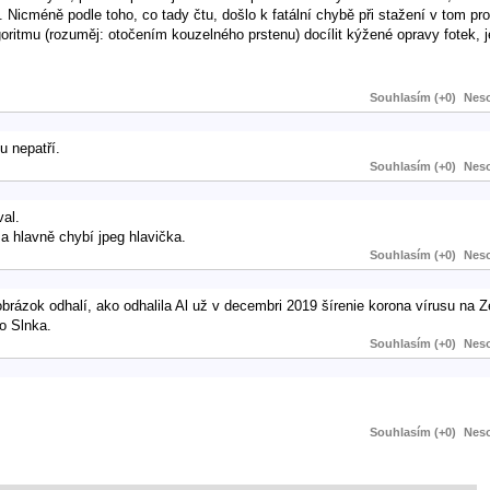
Nicméně podle toho, co tady čtu, došlo k fatální chybě při stažení v tom pr
ritmu (rozuměj: otočením kouzelného prstenu) docílit kýžené opravy fotek, j
Souhlasím (+0)
Neso
u nepatří.
Souhlasím (+0)
Neso
al.
 a hlavně chybí jpeg hlavička.
Souhlasím (+0)
Neso
y obrázok odhalí, ako odhalila Al už v decembri 2019 šírenie korona vírusu na 
o Slnka.
Souhlasím (+0)
Neso
Souhlasím (+0)
Neso