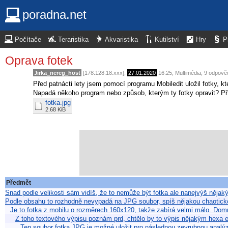
poradna.net
Počítače
Teraristika
Akvaristika
Kutilství
Hry
P
Oprava fotek
Jirka_nereg_host
[178.128.18.xxx],
27.01.2020
16:25
,
Multimédia
, 9 odpově
Před patnácti lety jsem pomocí programu Mobiledit uložil fotky, k
Napadá někoho program nebo způsob, kterým ty fotky opravit? Příkl
fotka.jpg
2.68 KiB
Předmět
Snad podle velikosti sám vidíš, že to nemůže být fotka ale nanejvýš něja
Podle obsahu to rozhodně nevypadá na JPG soubor, spíš nějakou chaoti
Je to fotka z mobilu o rozměrech 160x120, takže zabírá velmi málo. Do
Z toho textového výpisu poznám prd, chtělo by to výpis nějakým hex
Ten soubor fotka.JPG je možné uložit pro následnou zevrubnou analý