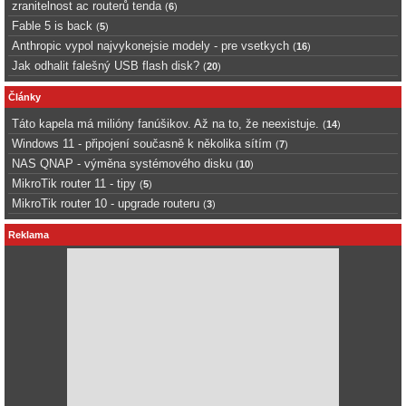
zranitelnost ac routerů tenda
(
6
)
Fable 5 is back
(
5
)
Anthropic vypol najvykonejsie modely - pre vsetkych
(
16
)
Jak odhalit falešný USB flash disk?
(
20
)
Články
Táto kapela má milióny fanúšikov. Až na to, že neexistuje.
(
14
)
Windows 11 - připojení současně k několika sítím
(
7
)
NAS QNAP - výměna systémového disku
(
10
)
MikroTik router 11 - tipy
(
5
)
MikroTik router 10 - upgrade routeru
(
3
)
Reklama