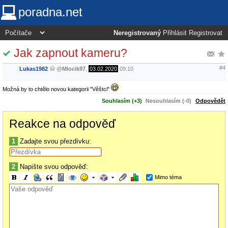
poradna.net
Neregistrovaný
Přihlásit
Registrovat
Jak zapnout kameru?
#4
Lukas1982
@
Mlocik97
,
03.02.2020
09:10
Možná by to chtělo novou kategorii "Věštci"
Souhlasím (+3)
Nesouhlasím (-0)
Odpovědět
Reakce na odpověď
1
Zadajte svou přezdívku:
2
Napište svou odpověď:
Mimo téma