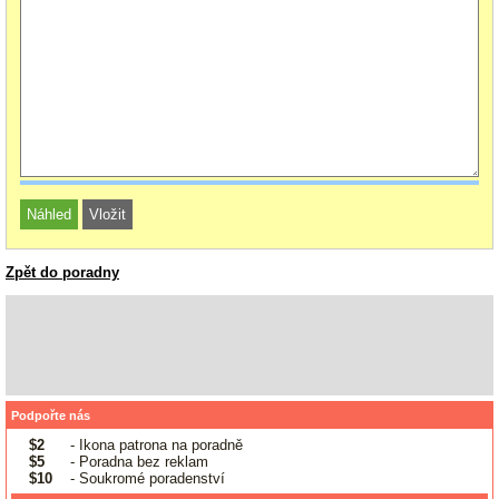
Zpět do poradny
Podpořte nás
$2
- Ikona patrona na poradně
$5
- Poradna bez reklam
$10
- Soukromé poradenství