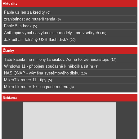
Aktuality
Fable uz len za kredity
(
0
)
zranitelnost ac routerů tenda
(
6
)
Fable 5 is back
(
5
)
Anthropic vypol najvykonejsie modely - pre vsetkych
(
16
)
Jak odhalit falešný USB flash disk?
(
20
)
Články
Táto kapela má milióny fanúšikov. Až na to, že neexistuje.
(
14
)
Windows 11 - připojení současně k několika sítím
(
7
)
NAS QNAP - výměna systémového disku
(
10
)
MikroTik router 11 - tipy
(
5
)
MikroTik router 10 - upgrade routeru
(
3
)
Reklama