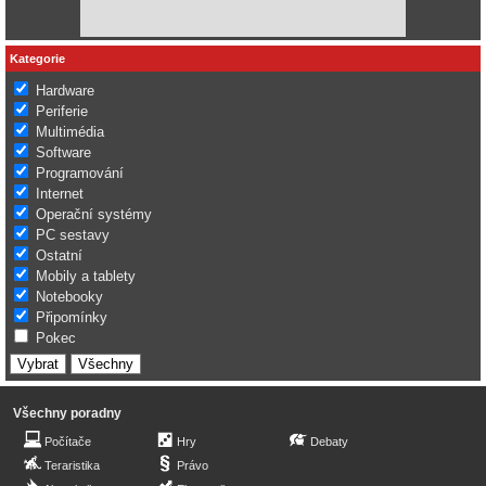
Kategorie
Hardware
Periferie
Multimédia
Software
Programování
Internet
Operační systémy
PC sestavy
Ostatní
Mobily a tablety
Notebooky
Připomínky
Pokec
Všechny poradny
Počítače
Hry
Debaty
Teraristika
Právo