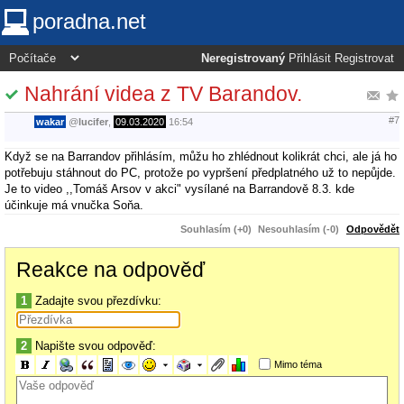
poradna.net
Neregistrovaný
Přihlásit
Registrovat
Nahrání videa z TV Barandov.
#7
wakar
@
lucifer
,
09.03.2020
16:54
Když se na Barrandov přihlásím, můžu ho zhlédnout kolikrát chci, ale já ho
potřebuju stáhnout do PC, protože po vypršení předplatného už to nepůjde.
Je to video ,,Tomáš Arsov v akci" vysílané na Barrandově 8.3. kde
účinkuje má vnučka Soňa.
Souhlasím (+0)
Nesouhlasím (-0)
Odpovědět
Reakce na odpověď
1
Zadajte svou přezdívku:
2
Napište svou odpověď:
Mimo téma