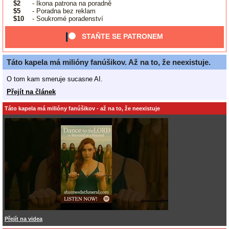
$2
- Ikona patrona na poradně
$5
- Poradna bez reklam
$10
- Soukromé poradenství
STAŇTE SE PATRONEM
Táto kapela má milióny fanúšikov. Až na to, že neexistuje.
O tom kam smeruje sucasne AI.
Přejít na článek
Táto kapela má milióny fanúšikov - až na to, že neexistuje
Přejít na videa