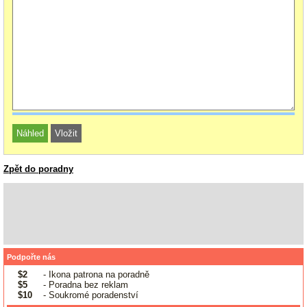
Zpět do poradny
Podpořte nás
$2
- Ikona patrona na poradně
$5
- Poradna bez reklam
$10
- Soukromé poradenství