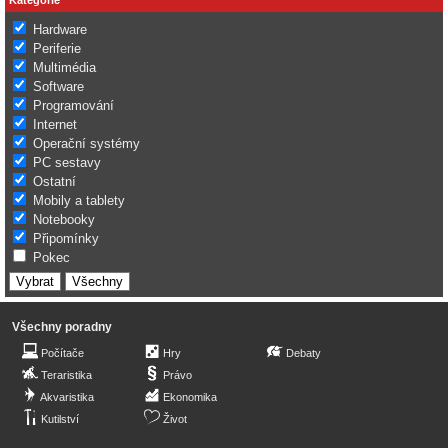
Hardware
Periferie
Multimédia
Software
Programování
Internet
Operační systémy
PC sestavy
Ostatní
Mobily a tablety
Notebooky
Připomínky
Pokec
Všechny poradny
Počítače
Hry
Debaty
Teraristika
Právo
Akvaristika
Ekonomika
Kutilství
Život