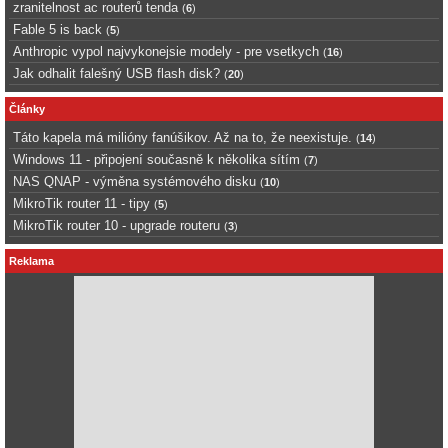
zranitelnost ac routerů tenda
(
6
)
Fable 5 is back
(
5
)
Anthropic vypol najvykonejsie modely - pre vsetkych
(
16
)
Jak odhalit falešný USB flash disk?
(
20
)
Články
Táto kapela má milióny fanúšikov. Až na to, že neexistuje.
(
14
)
Windows 11 - připojení současně k několika sítím
(
7
)
NAS QNAP - výměna systémového disku
(
10
)
MikroTik router 11 - tipy
(
5
)
MikroTik router 10 - upgrade routeru
(
3
)
Reklama