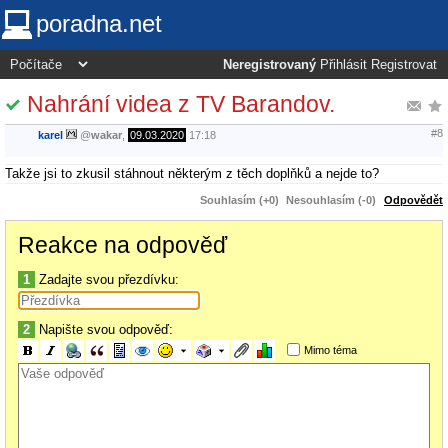
poradna.net
Neregistrovaný
Přihlásit
Registrovat
Nahrání videa z TV Barandov.
#8
karel
@
wakar
,
09.03.2020
17:18
Takže jsi to zkusil stáhnout některým z těch doplňků a nejde to?
Souhlasím (+0)
Nesouhlasím (-0)
Odpovědět
Reakce na odpověď
1
Zadajte svou přezdívku:
2
Napište svou odpověď:
Mimo téma