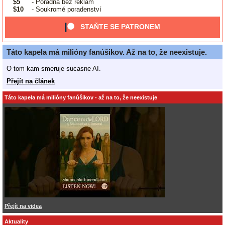
$5
- Poradna bez reklam
$10
- Soukromé poradenství
STAŇTE SE PATRONEM
Táto kapela má milióny fanúšikov. Až na to, že neexistuje.
O tom kam smeruje sucasne AI.
Přejít na článek
Táto kapela má milióny fanúšikov - až na to, že neexistuje
Přejít na videa
Aktuality