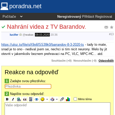
poradna.net
Neregistrovaný
Přihlásit
Registrovat
Nahrání videa z TV Barandov.
#13
lucifer
@
wakar
,
09.03.2020
20:36
https://uloz.to/file/qX9o6fSS39k0/barrandov-8-3-2020-ts
- tady to mate,
snad je to ono - nedival jsem se, nechci si tim nicit neurony. Melo by jit
otevrit v jakemkoliv beznem prehravaci na PC, VLC, MPC-HC... atd.
Souhlasím (+0)
Nesouhlasím (-0)
Odpovědět
Reakce na odpověď
1
Zadajte svou přezdívku:
2
Napište svou odpověď:
Mimo téma