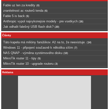
Fable uz len za kredity
(
0
)
zranitelnost ac routerů tenda
(
6
)
Fable 5 is back
(
5
)
Anthropic vypol najvykonejsie modely - pre vsetkych
(
16
)
Jak odhalit falešný USB flash disk?
(
20
)
Články
Táto kapela má milióny fanúšikov. Až na to, že neexistuje.
(
14
)
Windows 11 - připojení současně k několika sítím
(
7
)
NAS QNAP - výměna systémového disku
(
10
)
MikroTik router 11 - tipy
(
5
)
MikroTik router 10 - upgrade routeru
(
3
)
Reklama