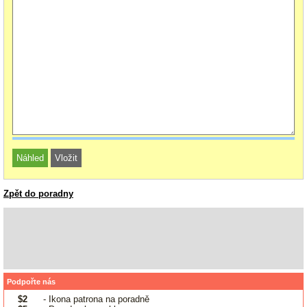
Zpět do poradny
Podpořte nás
$2
- Ikona patrona na poradně