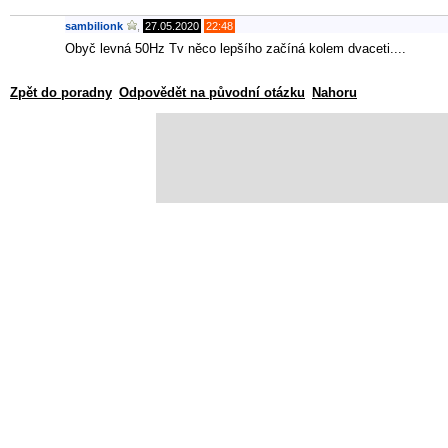
sambilionk
,
27.05.2020
22:48
Obyč levná 50Hz Tv něco lepšího začíná kolem dvaceti....
Zpět do poradny
Odpovědět na původní otázku
Nahoru