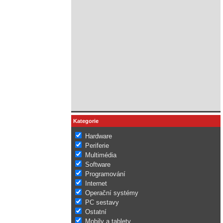
Kategorie
Hardware
Periferie
Multimédia
Software
Programování
Internet
Operační systémy
PC sestavy
Ostatní
Mobily a tablety