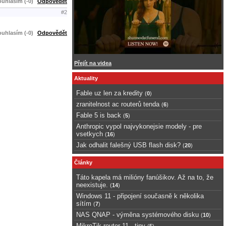
uhlasím (-0)
Odpovědět
#2
uhlasím (-0)
Odpovědět
Přejít na videa
Aktuality
Fable uz len za kredity
(
0
)
zranitelnost ac routerů tenda
(
6
)
Fable 5 is back
(
5
)
Anthropic vypol najvykonejsie modely - pre
vsetkych
(
16
)
Jak odhalit falešný USB flash disk?
(
20
)
Články
Táto kapela má milióny fanúšikov. Až na to, že
neexistuje.
(
14
)
Windows 11 - připojení současně k několika
sítím
(
7
)
NAS QNAP - výměna systémového disku
(
10
)
MikroTik router 11 - tipy
(
5
)