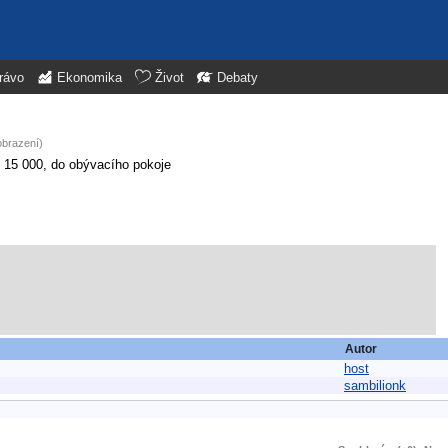
rávo
Ekonomika
Život
Debaty
obrazení)
o 15 000, do obývacího pokoje
Autor
host
sambilionk