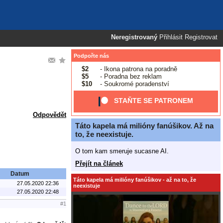
Neregistrovaný
Přihlásit
Registrovat
Podpořte nás
$2
- Ikona patrona na poradně
$5
- Poradna bez reklam
$10
- Soukromé poradenství
STAŇTE SE PATRONEM
Odpovědět
Táto kapela má milióny fanúšikov. Až na
to, že neexistuje.
O tom kam smeruje sucasne AI.
Přejít na článek
Datum
Táto kapela má milióny fanúšikov - až na to, že
27.05.2020 22:36
neexistuje
27.05.2020 22:48
#1