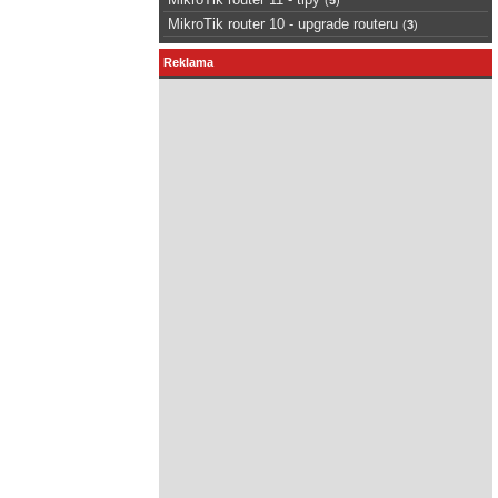
MikroTik router 10 - upgrade routeru
(
3
)
Reklama