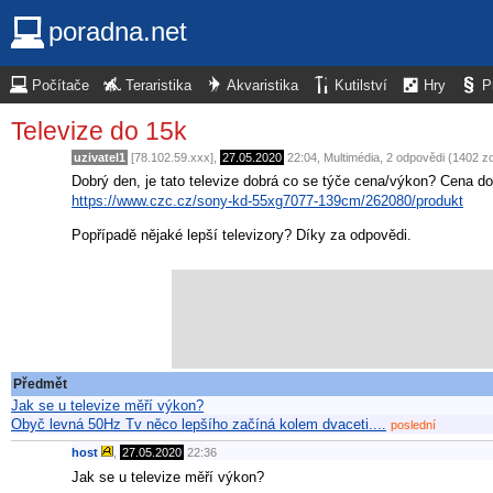
poradna.net
Počítače
Teraristika
Akvaristika
Kutilství
Hry
P
Televize do 15k
uzivatel1
[78.102.59.xxx],
27.05.2020
22:04
,
Multimédia
, 2 odpovědi (1402 z
Dobrý den, je tato televize dobrá co se týče cena/výkon? Cena d
https://www.czc.cz/sony-kd-55xg7077-139cm/262080/produkt
Popřípadě nějaké lepší televizory? Díky za odpovědi.
Předmět
Jak se u televize měří výkon?
Obyč levná 50Hz Tv něco lepšího začíná kolem dvaceti....
poslední
host
,
27.05.2020
22:36
Jak se u televize měří výkon?