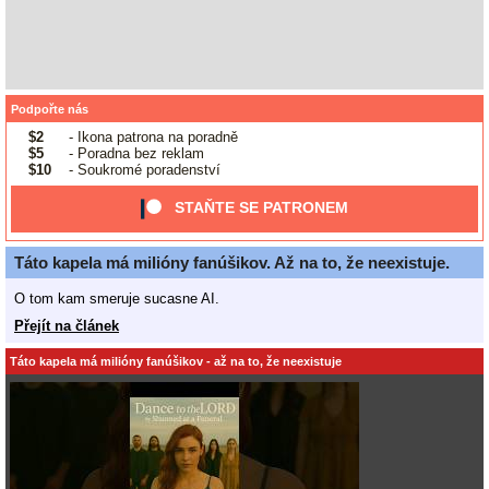
Podpořte nás
$2
- Ikona patrona na poradně
$5
- Poradna bez reklam
$10
- Soukromé poradenství
STAŇTE SE PATRONEM
Táto kapela má milióny fanúšikov. Až na to, že neexistuje.
O tom kam smeruje sucasne AI.
Přejít na článek
Táto kapela má milióny fanúšikov - až na to, že neexistuje