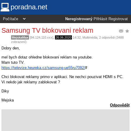
poradna.net
Neregistrovaný
Přihlásit
Registrovat
Samsung TV blokovani reklam
MejskaMax
[94.124.110.xxx],
26.06.2020
14:32
,
Multimédia
, 2 odpovědi (3488
zobrazení)
Dobry den,
mel bych dotaz ohledne blokovani reklam na youtube.
Mam tuto TV.
https://televize.heureka.cz/samsung-ue55ru7092/
#
Chci blokovat reklamy primo v aplikaci. Ne nechci pouzivat HDMI s PC.
Vi nekdo jak reklamy zablokovat ?
Diky
Mejska
Odpovědět