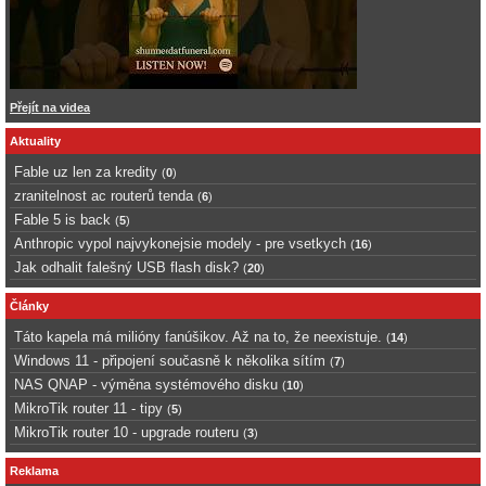
Přejít na videa
Aktuality
Fable uz len za kredity
(
0
)
zranitelnost ac routerů tenda
(
6
)
Fable 5 is back
(
5
)
Anthropic vypol najvykonejsie modely - pre vsetkych
(
16
)
Jak odhalit falešný USB flash disk?
(
20
)
Články
Táto kapela má milióny fanúšikov. Až na to, že neexistuje.
(
14
)
Windows 11 - připojení současně k několika sítím
(
7
)
NAS QNAP - výměna systémového disku
(
10
)
MikroTik router 11 - tipy
(
5
)
MikroTik router 10 - upgrade routeru
(
3
)
Reklama