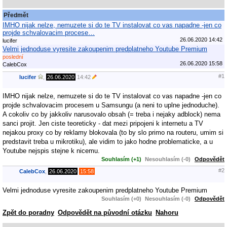
Předmět
IMHO nijak nelze, nemuzete si do te TV instalovat co vas napadne -jen co
projde schvalovacim procese…
26.06.2020 14:42
lucifer
Velmi jednoduse vyresite zakoupenim predplatneho Youtube Premium
poslední
26.06.2020 15:58
CalebCox
#1
lucifer
,
26.06.2020
14:42
IMHO nijak nelze, nemuzete si do te TV instalovat co vas napadne -jen co
projde schvalovacim procesem u Samsungu (a neni to uplne jednoduche).
A cokoliv co by jakkoliv narusovalo obsah (= treba i nejaky adblock) nema
sanci projit. Jen ciste teoreticky - dat mezi pripojeni k internetu a TV
nejakou proxy co by reklamy blokovala (to by slo primo na routeru, umim si
predstavit treba u mikrotiku), ale vidim to jako hodne problematicke, a u
Youtube nejspis stejne k nicemu.
Souhlasím (+1)
Nesouhlasím (-0)
Odpovědět
#2
CalebCox
,
26.06.2020
15:58
Velmi jednoduse vyresite zakoupenim predplatneho Youtube Premium
Souhlasím (+0)
Nesouhlasím (-0)
Odpovědět
Zpět do poradny
Odpovědět na původní otázku
Nahoru