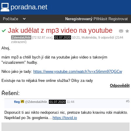
poradna.net
Neregistrovaný
Přihlásit
Registrovat
Jak udělat z mp3 video na youtube
ZdendaUhlir
[72.52.87.xxx],
01.07.2020
10:21
,
Multimédia
, 9 odpovědí (2144
zobrazení)
Ahoj,
mám mp3 a chtěl bych jí dát na youtube jako video s takovým
"vizualizerem" hudby.
Něco jako je tady:
https://www.youtube.com/watch?v=xS6mm97QGCw
Existuje na to nějaká free online služba? Díky za rady
Odpovědět
Řešení:
#5
fleg
@
ZdendaUhlir
,
01.07.2020
11:44
Doporucit ti asi nikto nedoporuci nic, pretoze takuto kravinu robi malokto.
Napriklad po 3s googlenia....
https://tovid.io