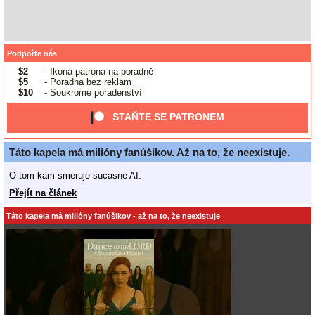
Podpořte nás
$2
- Ikona patrona na poradně
$5
- Poradna bez reklam
$10
- Soukromé poradenství
STAŇTE SE PATRONEM
Táto kapela má milióny fanúšikov. Až na to, že neexistuje.
O tom kam smeruje sucasne AI.
Přejít na článek
Táto kapela má milióny fanúšikov - až na to, že neexistuje