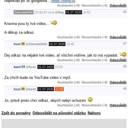
Napriklad po 3s googlenia....
https://tovid.io
Souhlasím (+0)
Nesouhlasím (-0)
Odpovědět
#6
ZdendaUhlir
[72.52.87.xxx]
@
fleg
,
01.07.2020
11:52
Kravina jsou ty tvá videa...
A děkuji za odkaz.
Souhlasím (+0)
Nesouhlasím (-0)
Odpovědět
#7
host
@
ZdendaUhlir
,
01.07.2020
12:00
Dej odkaz na nějaké tvé video, ať všichni vidíme, jak to má vypadat.
Souhlasím (+0)
Nesouhlasím (-0)
Odpovědět
#8
karel
@
host
,
01.07.2020
12:03
Za chvíli bude na YouTube video v mp3.
Souhlasím (+0)
Nesouhlasím (-0)
Odpovědět
#9
host
@
karel
,
01.07.2020
12:05
Jo, právě proto chci odkaz, abych nebyl ochuzen.
Souhlasím (+0)
Nesouhlasím (-0)
Odpovědět
Zpět do poradny
Odpovědět na původní otázku
Nahoru