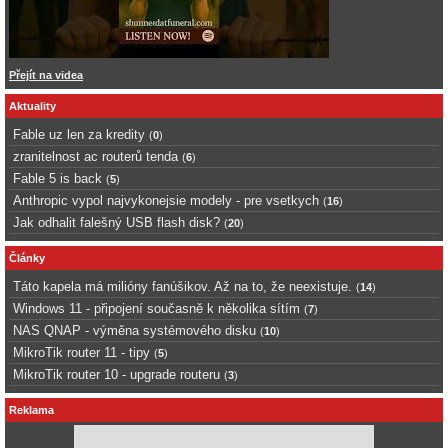
Přejít na videa
Aktuality
Fable uz len za kredity
(
0
)
zranitelnost ac routerů tenda
(
6
)
Fable 5 is back
(
5
)
Anthropic vypol najvykonejsie modely - pre vsetkych
(
16
)
Jak odhalit falešný USB flash disk?
(
20
)
Články
Táto kapela má milióny fanúšikov. Až na to, že neexistuje.
(
14
)
Windows 11 - připojení současně k několika sítím
(
7
)
NAS QNAP - výměna systémového disku
(
10
)
MikroTik router 11 - tipy
(
5
)
MikroTik router 10 - upgrade routeru
(
3
)
Reklama