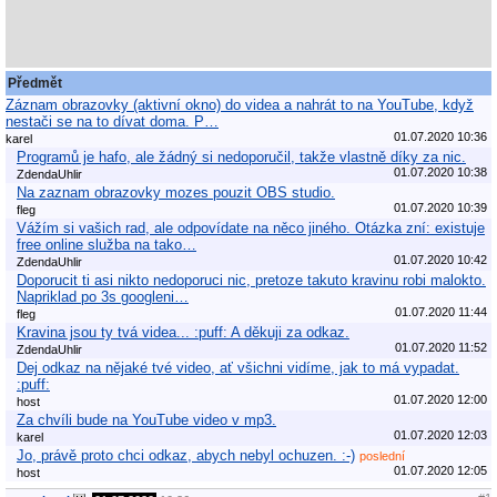
Předmět
Záznam obrazovky (aktivní okno) do videa a nahrát to na YouTube, když
nestači se na to dívat doma. P…
01.07.2020 10:36
karel
Programů je hafo, ale žádný si nedoporučil, takže vlastně díky za nic.
01.07.2020 10:38
ZdendaUhlir
Na zaznam obrazovky mozes pouzit OBS studio.
01.07.2020 10:39
fleg
Vážím si vašich rad, ale odpovídate na něco jiného. Otázka zní: existuje
free online služba na tako…
01.07.2020 10:42
ZdendaUhlir
Doporucit ti asi nikto nedoporuci nic, pretoze takuto kravinu robi malokto.
Napriklad po 3s googleni…
01.07.2020 11:44
fleg
Kravina jsou ty tvá videa... :puff: A děkuji za odkaz.
01.07.2020 11:52
ZdendaUhlir
Dej odkaz na nějaké tvé video, ať všichni vidíme, jak to má vypadat.
:puff:
01.07.2020 12:00
host
Za chvíli bude na YouTube video v mp3.
01.07.2020 12:03
karel
Jo, právě proto chci odkaz, abych nebyl ochuzen. :-)
poslední
01.07.2020 12:05
host