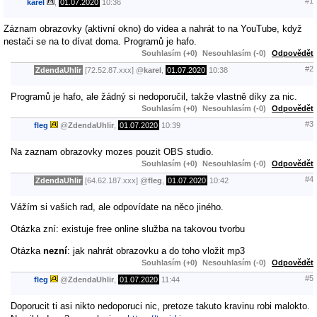
#1
karel
,
01.07.2020
10:36
Záznam obrazovky (aktivní okno) do videa a nahrát to na YouTube, když
nestači se na to dívat doma. Programů je hafo.
Souhlasím (+0)
Nesouhlasím (-0)
Odpovědět
#2
ZdendaUhlir
[72.52.87.xxx]
@
karel
,
01.07.2020
10:38
Programů je hafo, ale žádný si nedoporučil, takže vlastně díky za nic.
Souhlasím (+0)
Nesouhlasím (-0)
Odpovědět
#3
fleg
@
ZdendaUhlir
,
01.07.2020
10:39
Na zaznam obrazovky mozes pouzit OBS studio.
Souhlasím (+0)
Nesouhlasím (-0)
Odpovědět
#4
ZdendaUhlir
[64.62.187.xxx]
@
fleg
,
01.07.2020
10:42
Vážím si vašich rad, ale odpovídate na něco jiného.
Otázka zní: existuje free online služba na takovou tvorbu
Otázka
nezní
: jak nahrát obrazovku a do toho vložit mp3
Souhlasím (+0)
Nesouhlasím (-0)
Odpovědět
#5
fleg
@
ZdendaUhlir
,
01.07.2020
11:44
Doporucit ti asi nikto nedoporuci nic, pretoze takuto kravinu robi malokto.