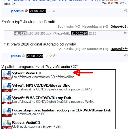
24.08.2020 00:19
kiko123
#1
jezekhifi
,
21.08.2020
12:14
Značka typ? Jinak se nedá radit.
Souhlasím (+0)
Nesouhlasím (-0)
Odpovědět
#2
kiko123
[188.167.252.xxx]
@
jezekhifi
,
21.08.2020
12:18
fiat bravo 2010 original autoradio od vyroby
Souhlasím (+0)
Nesouhlasím (-0)
Odpovědět
#3
jirka44
,
21.08.2020
12:22
V pálícím programu zvolit "Vytvořit audio CD"