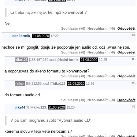
Ci treba najprv nejak tie mp3 konvertovat ?
Ne.
Souhlasím (+0)
Nesouhlasím (-0)
Odpovědět
#4
lední brtník
,
21.08.2020
12:22
nechce se mi googlit, tipuju že podporuje jen audio cd, což .wma nejsou.
Souhlasím (+0)
Nesouhlasím (-0)
Odpovědět
#5
kiko123
[188.167.252.xxx]
@
lední brtník
,
21.08.2020
12:25
a odporucvas do akeho formatu to konvertovat?
Souhlasím (+0)
Nesouhlasím (-0)
Odpovědět
#6
fallon
[88.212.53.xxx]
@
kiko123
,
21.08.2020
12:26
do formatu audio-cd
Souhlasím (+0)
Nesouhlasím (-0)
Odpovědět
#7
jirka44
@
kiko123
,
21.08.2020
12:28
V pálícím programu zvolit "Vytvořit audio CD"
kterému slovu v této větě nerozumíš?
Souhlasím (+0)
Nesouhlasím (-0)
Odpovědět