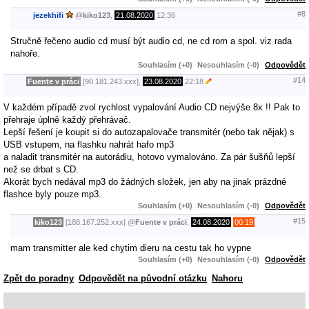
#8
jezekhifi
@
kiko123
,
21.08.2020
12:36
Stručně řečeno audio cd musí být audio cd, ne cd rom a spol. viz rada
nahoře.
Souhlasím (+0)
Nesouhlasím (-0)
Odpovědět
#14
Fuente v práci
[90.181.243.xxx],
23.08.2020
22:18
V každém případě zvol rychlost vypalování Audio CD nejvýše 8x !! Pak to
přehraje úplně každý přehrávač.
Lepší řešení je koupit si do autozapalovače transmitér (nebo tak nějak) s
USB vstupem, na flashku nahrát hafo mp3
a naladit transmitér na autorádiu, hotovo vymalováno. Za pár šušňů lepší
než se drbat s CD.
Akorát bych nedával mp3 do žádných složek, jen aby na jinak prázdné
flashce byly pouze mp3.
Souhlasím (+0)
Nesouhlasím (-0)
Odpovědět
#15
kiko123
[188.167.252.xxx]
@
Fuente v práci
,
24.08.2020
00:19
mam transmitter ale ked chytim dieru na cestu tak ho vypne
Souhlasím (+0)
Nesouhlasím (-0)
Odpovědět
Zpět do poradny
Odpovědět na původní otázku
Nahoru