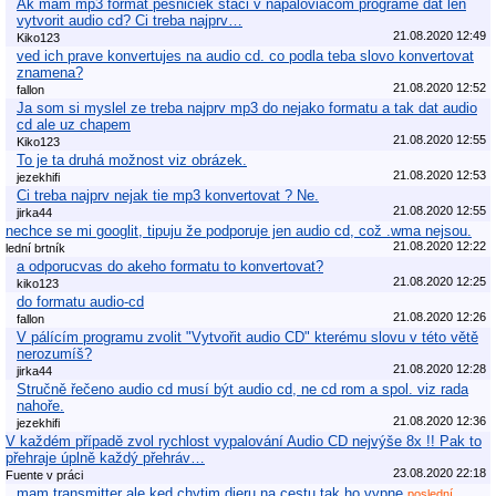
Ak mam mp3 format pesniciek staci v napaloviacom programe dat len
vytvorit audio cd? Ci treba najprv…
21.08.2020 12:49
Kiko123
ved ich prave konvertujes na audio cd. co podla teba slovo konvertovat
znamena?
21.08.2020 12:52
fallon
Ja som si myslel ze treba najprv mp3 do nejako formatu a tak dat audio
cd ale uz chapem
21.08.2020 12:55
Kiko123
To je ta druhá možnost viz obrázek.
21.08.2020 12:53
jezekhifi
Ci treba najprv nejak tie mp3 konvertovat ? Ne.
21.08.2020 12:55
jirka44
nechce se mi googlit, tipuju že podporuje jen audio cd, což .wma nejsou.
21.08.2020 12:22
lední brtník
a odporucvas do akeho formatu to konvertovat?
21.08.2020 12:25
kiko123
do formatu audio-cd
21.08.2020 12:26
fallon
V pálícím programu zvolit "Vytvořit audio CD" kterému slovu v této větě
nerozumíš?
21.08.2020 12:28
jirka44
Stručně řečeno audio cd musí být audio cd, ne cd rom a spol. viz rada
nahoře.
21.08.2020 12:36
jezekhifi
V každém případě zvol rychlost vypalování Audio CD nejvýše 8x !! Pak to
přehraje úplně každý přehráv…
23.08.2020 22:18
Fuente v práci
mam transmitter ale ked chytim dieru na cestu tak ho vypne
poslední