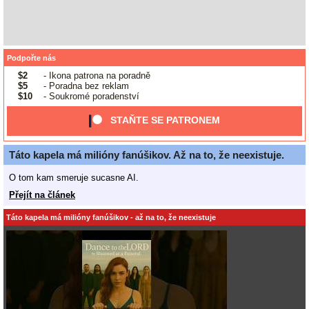
Podpořte nás
$2
- Ikona patrona na poradně
$5
- Poradna bez reklam
$10
- Soukromé poradenství
STAŇTE SE PATRONEM
Táto kapela má milióny fanúšikov. Až na to, že neexistuje.
O tom kam smeruje sucasne AI.
Přejít na článek
Táto kapela má milióny fanúšikov - až na to, že neexistuje