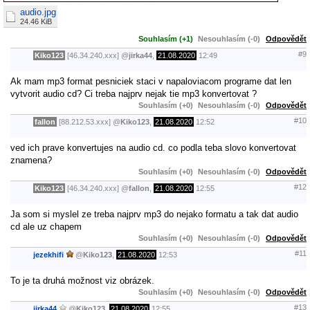
audio.jpg
24.46 KiB
Souhlasím (+1)
Nesouhlasím (-0)
Odpovědět
#9
Kiko123
[46.34.240.xxx]
@
jirka44
,
21.08.2020
12:49
Ak mam mp3 format pesniciek staci v napaloviacom programe dat len
vytvorit audio cd? Ci treba najprv nejak tie mp3 konvertovat ?
Souhlasím (+0)
Nesouhlasím (-0)
Odpovědět
#10
fallon
[88.212.53.xxx]
@
Kiko123
,
21.08.2020
12:52
ved ich prave konvertujes na audio cd. co podla teba slovo konvertovat
znamena?
Souhlasím (+0)
Nesouhlasím (-0)
Odpovědět
#12
Kiko123
[46.34.240.xxx]
@
fallon
,
21.08.2020
12:55
Ja som si myslel ze treba najprv mp3 do nejako formatu a tak dat audio
cd ale uz chapem
Souhlasím (+0)
Nesouhlasím (-0)
Odpovědět
#11
jezekhifi
@
Kiko123
,
21.08.2020
12:53
To je ta druhá možnost viz obrázek.
Souhlasím (+0)
Nesouhlasím (-0)
Odpovědět
#13
jirka44
@
Kiko123
,
21.08.2020
12:55