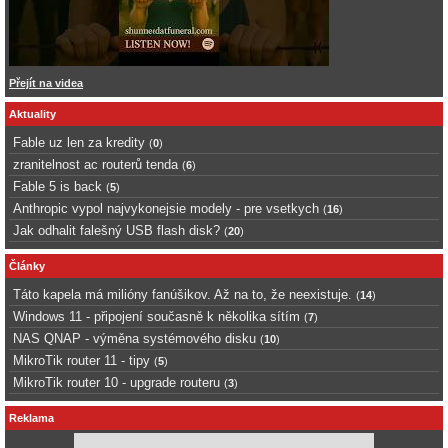
Přejít na videa
Aktuality
Fable uz len za kredity
(
0
)
zranitelnost ac routerů tenda
(
6
)
Fable 5 is back
(
5
)
Anthropic vypol najvykonejsie modely - pre vsetkych
(
16
)
Jak odhalit falešný USB flash disk?
(
20
)
Články
Táto kapela má milióny fanúšikov. Až na to, že neexistuje.
(
14
)
Windows 11 - připojení současně k několika sítím
(
7
)
NAS QNAP - výměna systémového disku
(
10
)
MikroTik router 11 - tipy
(
5
)
MikroTik router 10 - upgrade routeru
(
3
)
Reklama