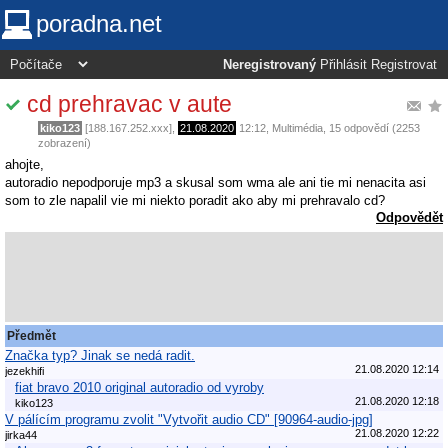
poradna.net
Neregistrovaný
Přihlásit
Registrovat
cd prehravac v aute
kiko123
[188.167.252.xxx],
21.08.2020
12:12
,
Multimédia
, 15 odpovědí (2253
zobrazení)
ahojte,
autoradio nepodporuje mp3 a skusal som wma ale ani tie mi nenacita asi
som to zle napalil vie mi niekto poradit ako aby mi prehravalo cd?
Odpovědět
Předmět
Značka typ? Jinak se nedá radit.
21.08.2020 12:14
jezekhifi
fiat bravo 2010 original autoradio od vyroby
21.08.2020 12:18
kiko123
V pálícím programu zvolit "Vytvořit audio CD" [90964-audio-jpg]
21.08.2020 12:22
jirka44