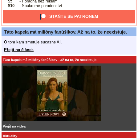
$5
- Poradna bez reklam
$10
- Soukromé poradenství
STAŇTE SE PATRONEM
Táto kapela má milióny fanúšikov. Až na to, že neexistuje.
O tom kam smeruje sucasne AI.
Přejít na článek
Táto kapela má milióny fanúšikov - až na to, že neexistuje
Přejít na videa
Aktuality