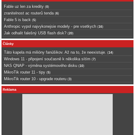
Fable uz len za kredity
(
0
)
zranitelnost ac routerů tenda
(
6
)
Fable 5 is back
(
5
)
Anthropic vypol najvykonejsie modely - pre vsetkych
(
16
)
Jak odhalit falešný USB flash disk?
(
20
)
Články
Táto kapela má milióny fanúšikov. Až na to, že neexistuje.
(
14
)
Windows 11 - připojení současně k několika sítím
(
7
)
NAS QNAP - výměna systémového disku
(
10
)
MikroTik router 11 - tipy
(
5
)
MikroTik router 10 - upgrade routeru
(
3
)
Reklama