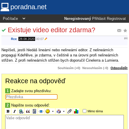
poradna.net
Neregistrovaný
Přihlásit
Registrovat
Existuje video editor zdarma?
#4
Rce
,
28.08.2020
00:07
Nepíšeš, jestli hledáš lineární nebo nelineární editor. Z nelineárních
propaguji KdeNlive, je zdarma, v češtině a na úrovni profi nelineárních
střižen. Z profi nelineárních střižen bych doporučil Cinelerra a Lumiera.
Souhlasím (+0)
Nesouhlasím (-0)
Odpovědět
Reakce na odpověď
1
Zadajte svou přezdívku:
2
Napište svou odpověď:
Mimo téma