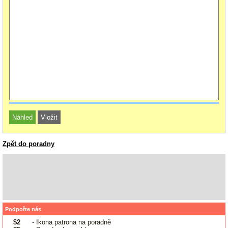
Zpět do poradny
Podpořte nás
$2
- Ikona patrona na poradně