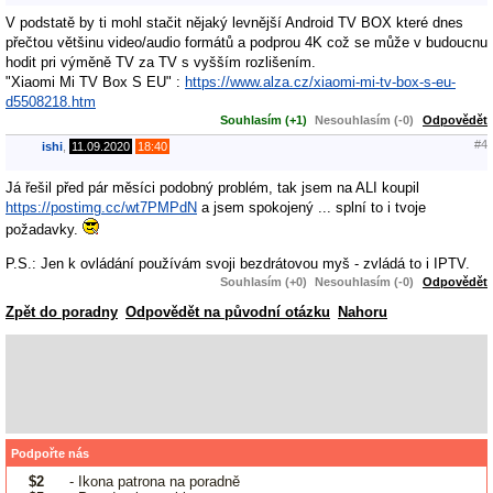
V podstatě by ti mohl stačit nějaký levnější Android TV BOX které dnes
přečtou většinu video/audio formátů a podprou 4K což se může v budoucnu
hodit pri výměně TV za TV s vyšším rozlišením.
"Xiaomi Mi TV Box S EU" :
https://www.alza.cz/xiaomi-mi-tv-box-s-eu-
d5508218.htm
Souhlasím (+1)
Nesouhlasím (-0)
Odpovědět
#4
ishi
,
11.09.2020
18:40
Já řešil před pár měsíci podobný problém, tak jsem na ALI koupil
https://postimg.cc/wt7PMPdN
a jsem spokojený ... splní to i tvoje
požadavky.
P.S.: Jen k ovládání používám svoji bezdrátovou myš - zvládá to i IPTV.
Souhlasím (+0)
Nesouhlasím (-0)
Odpovědět
Zpět do poradny
Odpovědět na původní otázku
Nahoru
Podpořte nás
$2
- Ikona patrona na poradně