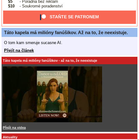
$5
- Poradna bez reklam
$10
- Soukromé poradenství
STAŇTE SE PATRONEM
Táto kapela má milióny fanúšikov. Až na to, že neexistuje.
O tom kam smeruje sucasne AI.
Přejít na článek
Táto kapela má milióny fanúšikov - až na to, že neexistuje
Přejít na videa
Aktuality