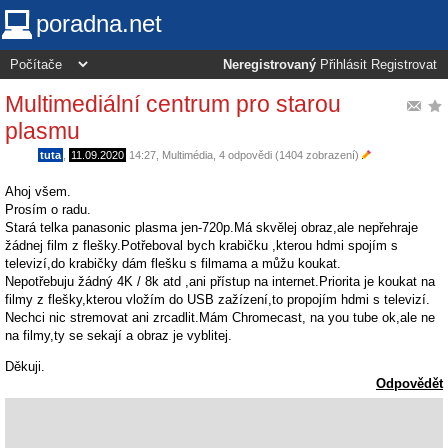
poradna.net
Neregistrovaný
Přihlásit
Registrovat
Multimediální centrum pro starou
plasmu
tuta
,
11.09.2020
14:27
,
Multimédia
, 4 odpovědi (1404 zobrazení)
Ahoj všem.
Prosím o radu.
Stará telka panasonic plasma jen-720p.Má skvělej obraz,ale nepřehraje
žádnej film z flešky.Potřeboval bych krabičku ,kterou hdmi spojím s
televizí,do krabičky dám flešku s filmama a můžu koukat.
Nepotřebuju žádný 4K / 8k atd ,ani přístup na internet.Priorita je koukat na
filmy z flešky,kterou vložím do USB zažízení,to propojím hdmi s televizí.
Nechci nic stremovat ani zrcadlit.Mám Chromecast, na you tube ok,ale ne
na filmy,ty se sekají a obraz je vyblitej.
Děkuji.
Odpovědět