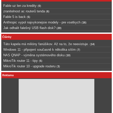
Fable uz len za kredity
(
0
)
zranitelnost ac routerů tenda
(
6
)
Fable 5 is back
(
5
)
Anthropic vypol najvykonejsie modely - pre vsetkych
(
16
)
Jak odhalit falešný USB flash disk?
(
20
)
Články
Táto kapela má milióny fanúšikov. Až na to, že neexistuje.
(
14
)
Windows 11 - připojení současně k několika sítím
(
7
)
NAS QNAP - výměna systémového disku
(
10
)
MikroTik router 11 - tipy
(
5
)
MikroTik router 10 - upgrade routeru
(
3
)
Reklama