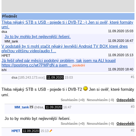
Předmět
Třeba nějaký STB s USB - pojede ti i DVB-T2 :-) Jen si ověř, které formáty
umí.
11.09.2020 15:03
dsa
Jo to by mohlo byt nejlevnější řešení.
11.09.2020 16:47
MM_tank
V podstatě by ti mohl stačit nějaký levnější Android TV BOX které dnes
přečtou většinu video/audio f…
11.09.2020 15:13
HPET
Já řešil před pár měsíci podobný problém, tak jsem na ALI koupil
https://postimg.cc/wt7PMPdN a jsem…
poslední
11.09.2020 18:40
ishi
#1
dsa
[185.243.173.xxx],
11.09.2020
15:03
Třeba nějaký STB s USB - pojede ti i DVB-T2
Jen si ověř, které formáty
umí.
Souhlasím (+0)
Nesouhlasím (-0)
Odpovědět
#3
MM_tank
@
dsa
,
11.09.2020
16:47
Jo to by mohlo byt nejlevnější řešení.
Souhlasím (+0)
Nesouhlasím (-0)
Odpovědět
#2
HPET
,
11.09.2020
15:13