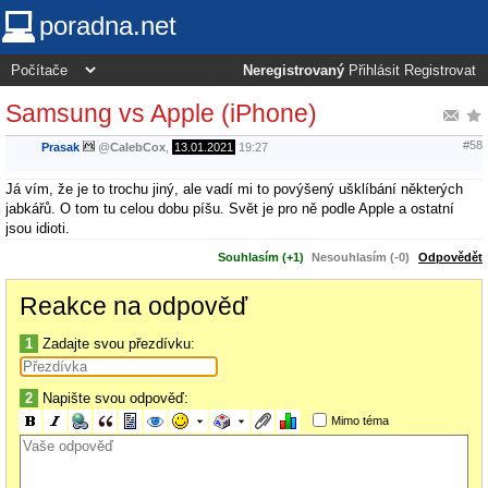
poradna.net
Neregistrovaný
Přihlásit
Registrovat
Samsung vs Apple (iPhone)
#58
Prasak
@
CalebCox
,
13.01.2021
19:27
Já vím, že je to trochu jiný, ale vadí mi to povýšený ušklíbání některých
jabkářů. O tom tu celou dobu píšu. Svět je pro ně podle Apple a ostatní
jsou idioti.
Souhlasím (+1)
Nesouhlasím (-0)
Odpovědět
Reakce na odpověď
1
Zadajte svou přezdívku:
2
Napište svou odpověď:
Mimo téma