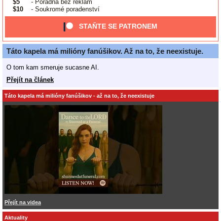
$5
- Poradna bez reklam
$10
- Soukromé poradenství
STAŇTE SE PATRONEM
Táto kapela má milióny fanúšikov. Až na to, že neexistuje.
O tom kam smeruje sucasne AI.
Přejít na článek
Táto kapela má milióny fanúšikov - až na to, že neexistuje
Přejít na videa
Aktuality