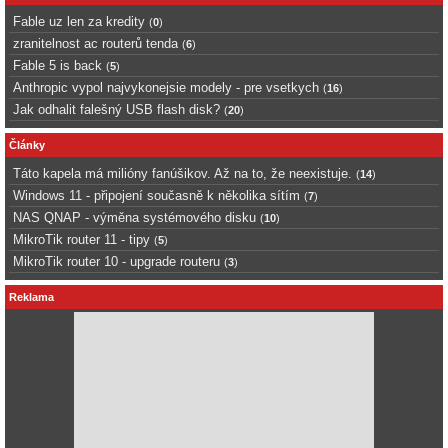
Fable uz len za kredity
(
0
)
zranitelnost ac routerů tenda
(
6
)
Fable 5 is back
(
5
)
Anthropic vypol najvykonejsie modely - pre vsetkych
(
16
)
Jak odhalit falešný USB flash disk?
(
20
)
Články
Táto kapela má milióny fanúšikov. Až na to, že neexistuje.
(
14
)
Windows 11 - připojení současně k několika sítím
(
7
)
NAS QNAP - výměna systémového disku
(
10
)
MikroTik router 11 - tipy
(
5
)
MikroTik router 10 - upgrade routeru
(
3
)
Reklama