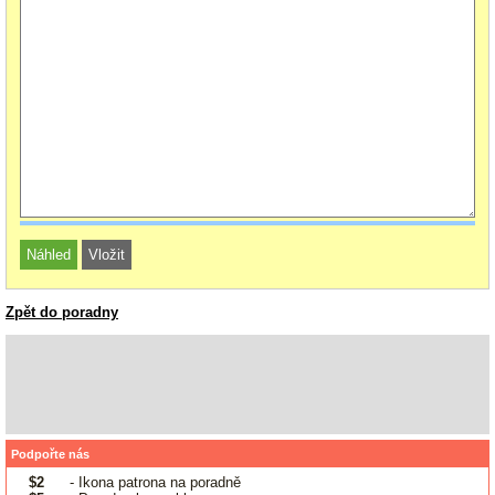
Zpět do poradny
Podpořte nás
$2
- Ikona patrona na poradně