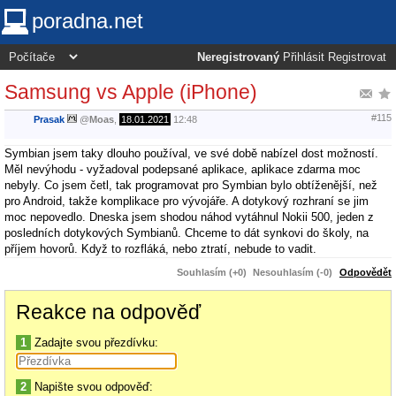
poradna.net
Neregistrovaný
Přihlásit
Registrovat
Samsung vs Apple (iPhone)
#115
Prasak
@
Moas
,
18.01.2021
12:48
Symbian jsem taky dlouho používal, ve své době nabízel dost možností.
Měl nevýhodu - vyžadoval podepsané aplikace, aplikace zdarma moc
nebyly. Co jsem četl, tak programovat pro Symbian bylo obtíženější, než
pro Android, takže komplikace pro vývojáře. A dotykový rozhraní se jim
moc nepovedlo. Dneska jsem shodou náhod vytáhnul Nokii 500, jeden z
posledních dotykových Symbianů. Chceme to dát synkovi do školy, na
příjem hovorů. Když to rozfláká, nebo ztratí, nebude to vadit.
Souhlasím (+0)
Nesouhlasím (-0)
Odpovědět
Reakce na odpověď
1
Zadajte svou přezdívku:
2
Napište svou odpověď: