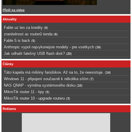
Přejít na videa
Aktuality
Fable uz len za kredity
(
0
)
zranitelnost ac routerů tenda
(
6
)
Fable 5 is back
(
5
)
Anthropic vypol najvykonejsie modely - pre vsetkych
(
16
)
Jak odhalit falešný USB flash disk?
(
20
)
Články
Táto kapela má milióny fanúšikov. Až na to, že neexistuje.
(
14
)
Windows 11 - připojení současně k několika sítím
(
7
)
NAS QNAP - výměna systémového disku
(
10
)
MikroTik router 11 - tipy
(
5
)
MikroTik router 10 - upgrade routeru
(
3
)
Reklama