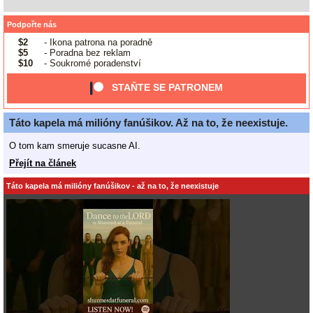
Podpořte nás
$2
- Ikona patrona na poradně
$5
- Poradna bez reklam
$10
- Soukromé poradenství
STAŇTE SE PATRONEM
Táto kapela má milióny fanúšikov. Až na to, že neexistuje.
O tom kam smeruje sucasne AI.
Přejít na článek
Táto kapela má milióny fanúšikov - až na to, že neexistuje