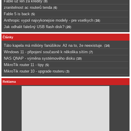
Fable uz len za kredity
(
0
)
zranitelnost ac routerů tenda
(
6
)
Fable 5 is back
(
5
)
Anthropic vypol najvykonejsie modely - pre vsetkych
(
16
)
Jak odhalit falešný USB flash disk?
(
20
)
Články
Táto kapela má milióny fanúšikov. Až na to, že neexistuje.
(
14
)
Windows 11 - připojení současně k několika sítím
(
7
)
NAS QNAP - výměna systémového disku
(
10
)
MikroTik router 11 - tipy
(
5
)
MikroTik router 10 - upgrade routeru
(
3
)
Reklama