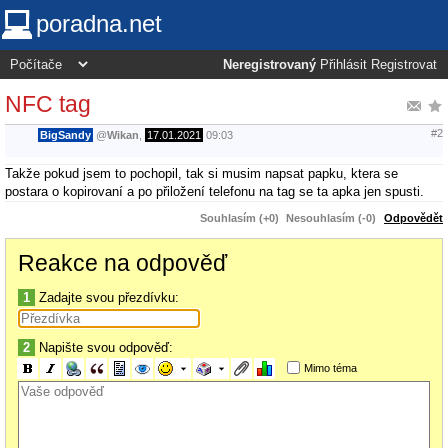
poradna.net
Neregistrovaný
Přihlásit
Registrovat
NFC tag
#2
BigSandy
@
Wikan
,
17.01.2021
09:03
Takže pokud jsem to pochopil, tak si musim napsat papku, ktera se
postara o kopirovaní a po přiložení telefonu na tag se ta apka jen spusti.
Souhlasím (+0)
Nesouhlasím (-0)
Odpovědět
Reakce na odpověď
1
Zadajte svou přezdívku:
2
Napište svou odpověď:
Mimo téma