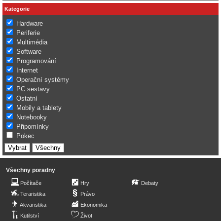
Kategorie
Hardware
Periferie
Multimédia
Software
Programování
Internet
Operační systémy
PC sestavy
Ostatní
Mobily a tablety
Notebooky
Připomínky
Pokec
Všechny poradny
Počítače
Hry
Debaty
Teraristika
Právo
Akvaristika
Ekonomika
Kutilství
Život