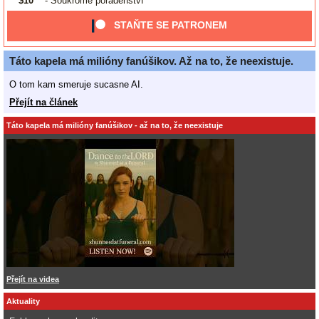
$10
- Soukromé poradenství
STAŇTE SE PATRONEM
Táto kapela má milióny fanúšikov. Až na to, že neexistuje.
O tom kam smeruje sucasne AI.
Přejít na článek
Táto kapela má milióny fanúšikov - až na to, že neexistuje
Přejít na videa
Aktuality