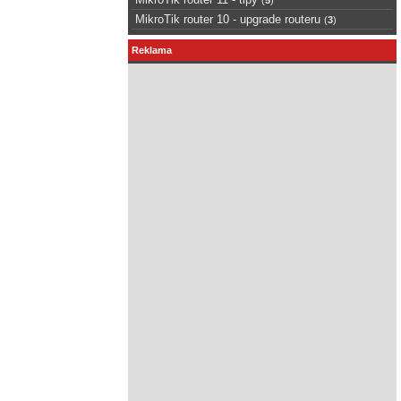
MikroTik router 10 - upgrade routeru
(
3
)
Reklama