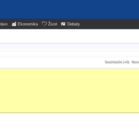
rávo
Ekonomika
Život
Debaty
Souhlasím (+0)
Neso