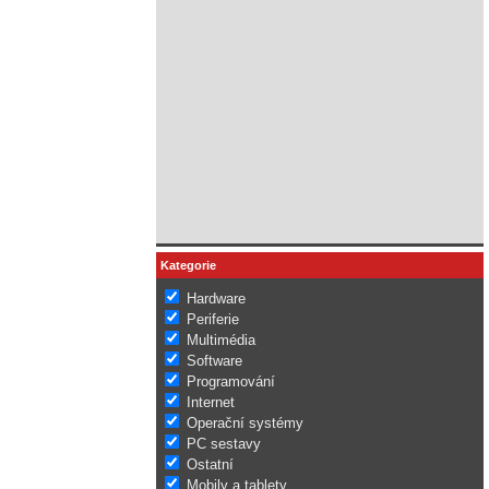
Kategorie
Hardware
Periferie
Multimédia
Software
Programování
Internet
Operační systémy
PC sestavy
Ostatní
Mobily a tablety