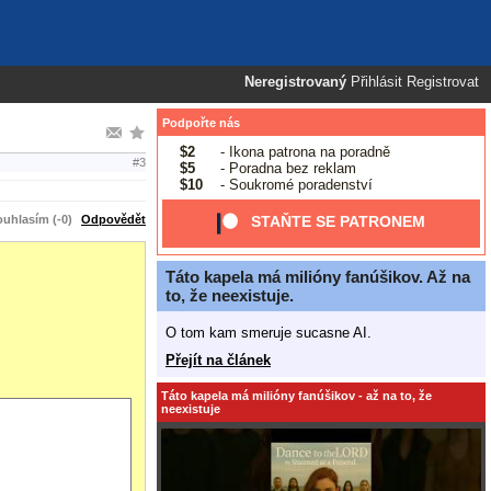
Neregistrovaný
Přihlásit
Registrovat
Podpořte nás
$2
- Ikona patrona na poradně
#3
$5
- Poradna bez reklam
$10
- Soukromé poradenství
uhlasím (-0)
Odpovědět
STAŇTE SE PATRONEM
Táto kapela má milióny fanúšikov. Až na
to, že neexistuje.
O tom kam smeruje sucasne AI.
Přejít na článek
Táto kapela má milióny fanúšikov - až na to, že
neexistuje