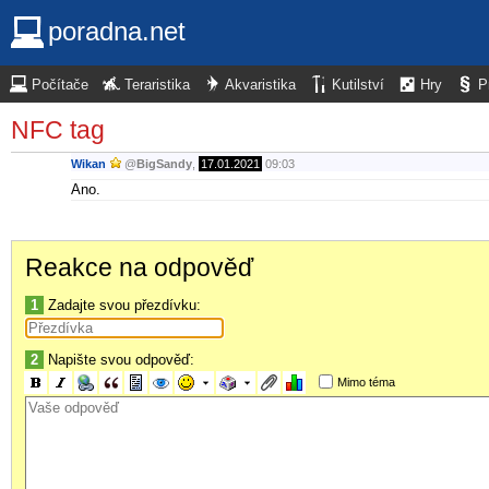
poradna.net
Počítače
Teraristika
Akvaristika
Kutilství
Hry
P
NFC tag
Wikan
@
BigSandy
,
17.01.2021
09:03
Ano.
Reakce na odpověď
1
Zadajte svou přezdívku:
2
Napište svou odpověď:
Mimo téma