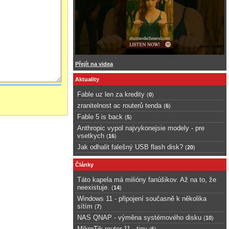
Přejít na videa
Aktuality
Fable uz len za kredity
(
0
)
zranitelnost ac routerů tenda
(
6
)
Fable 5 is back
(
5
)
Anthropic vypol najvykonejsie modely - pre
vsetkych
(
16
)
Jak odhalit falešný USB flash disk?
(
20
)
Články
Táto kapela má milióny fanúšikov. Až na to, že
neexistuje.
(
14
)
Windows 11 - připojení současně k několika
sítím
(
7
)
NAS QNAP - výměna systémového disku
(
10
)
MikroTik router 11 - tipy
(
5
)