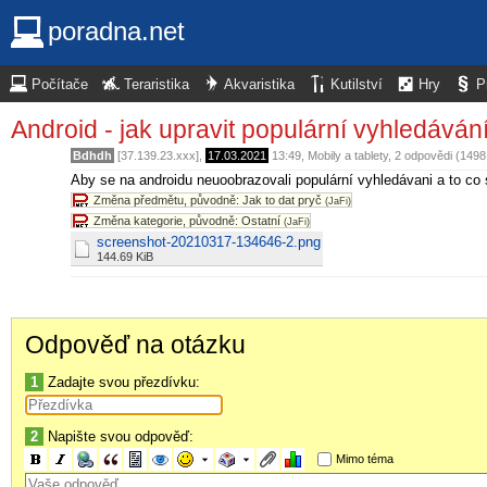
poradna.net
Počítače
Teraristika
Akvaristika
Kutilství
Hry
P
Android - jak upravit populární vyhledáván
Bdhdh
[37.139.23.xxx],
17.03.2021
13:49
,
Mobily a tablety
, 2 odpovědi (149
Aby se na androidu neuoobrazovali populární vyhledávani a to co se
Změna předmětu, původně: Jak to dat pryč
(JaFi)
Změna kategorie, původně: Ostatní
(JaFi)
screenshot-20210317-134646-2.png
144.69 KiB
Odpověď na otázku
1
Zadajte svou přezdívku:
2
Napište svou odpověď:
Mimo téma