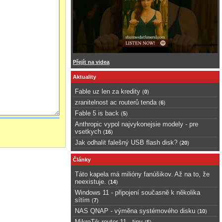
Přejít na videa
Aktuality
Fable uz len za kredity
(
0
)
zranitelnost ac routerů tenda
(
6
)
Fable 5 is back
(
5
)
Anthropic vypol najvykonejsie modely - pre
vsetkych
(
16
)
Jak odhalit falešný USB flash disk?
(
20
)
Články
Táto kapela má milióny fanúšikov. Až na to, že
neexistuje.
(
14
)
Windows 11 - připojení současně k několika
sítím
(
7
)
NAS QNAP - výměna systémového disku
(
10
)
MikroTik router 11 - tipy
(
5
)