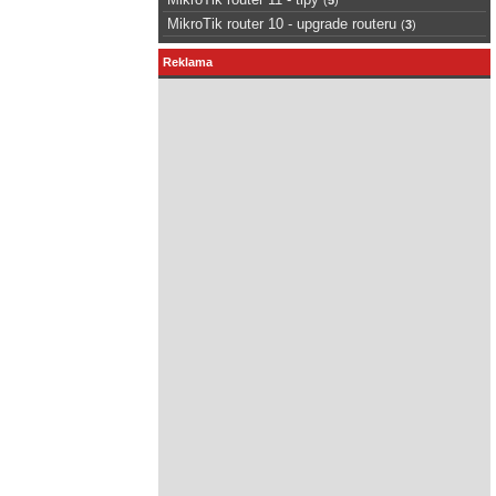
MikroTik router 10 - upgrade routeru
(
3
)
Reklama