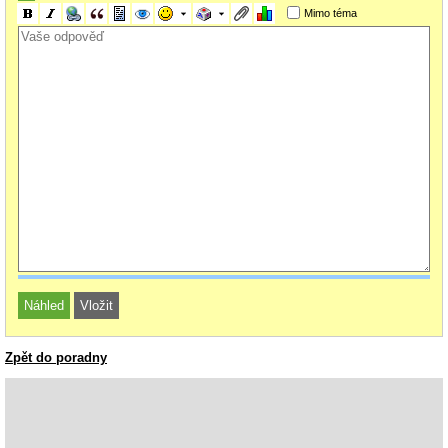
Mimo téma
Jen za tu 1660 super samostatně dáš minimálně 16-18k nyní.
Zpět do poradny