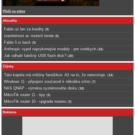
Přejít na videa
Aktuality
Fable uz len za kredity
(
0
)
zranitelnost ac routerů tenda
(
6
)
Fable 5 is back
(
5
)
Anthropic vypol najvykonejsie modely - pre vsetkych
(
16
)
Jak odhalit falešný USB flash disk?
(
20
)
Články
Táto kapela má milióny fanúšikov. Až na to, že neexistuje.
(
14
)
Windows 11 - připojení současně k několika sítím
(
7
)
NAS QNAP - výměna systémového disku
(
10
)
MikroTik router 11 - tipy
(
5
)
MikroTik router 10 - upgrade routeru
(
3
)
Reklama