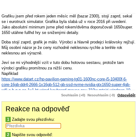
Grafiku jsem před rokem jeden měsíc měl (bazar 2300), stojí zaprd, sekal
se i eurotruck simulator. Grafika byla slabá už v roce 2016 při uvedení.
Jako absolutní minimum jsme před rokem/dvěma doporučovali 1650super.
1650 utáhne fullhd hry se sniženými detaily.
Doba stojí zaprd, grafik je málo. Výrobci a hlavně prodejci královsky rejžují.
Můj osobní názor je že ceny rozhodně neklesnou rychle a tenhle rok
neklesnou ani výrazně.
Jeví se mi výhodnější vzít v tuto dobu hotovou sestavu, protože tam
výrobci grafiku promítnou za nižší cenu.
Napřiklad
https://www.datart.cz/hp-pavilion-gaming-tg01-1600nc-core-i5-10400f-6-
core-16gb-ddr4-2666-1x16gb-512-gb-ssd-nvme-nvidia-gtx1650-super-4gb-
wifi-a-b-g-n-ac-1x1-bt-wired-keyboard-mouse-psu-310w-mtsiri-windows-10-
home-64bit-2-2-0-bcm1.html?gclid=EAIaIQobChMIicyt-YfL8AIVygCiAx1Q-
Souhlasím (+0)
Nesouhlasím (-0)
Odpovědět
gBgEAQYAiABEgIElPD_BwE
Reakce na odpověď
vhodnější by byla 1660Super pořád se bavíme o základu na hraní + 5000
https://www.bscom.cz/herni-pc-hp-pavilion-gaming-tg01-1901nc-black-
1
Zadajte svou přezdívku:
407q1ea-bcm_d1225139/
Prohledej internet jestli to někde není levnější, já tomu věnoval minutu, jde
2
Napište svou odpověď:
o tvoje peníze.