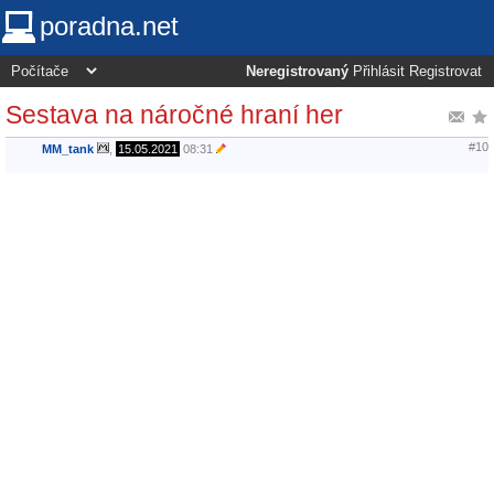
poradna.net
Neregistrovaný
Přihlásit
Registrovat
Sestava na náročné hraní her
#10
MM_tank
,
15.05.2021
08:31