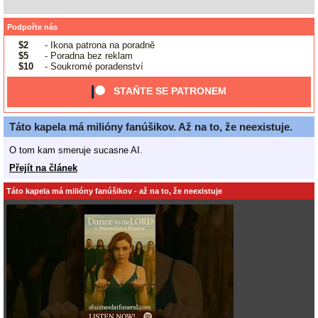
Podpořte nás
$2
- Ikona patrona na poradně
$5
- Poradna bez reklam
$10
- Soukromé poradenství
STAŇTE SE PATRONEM
Táto kapela má milióny fanúšikov. Až na to, že neexistuje.
O tom kam smeruje sucasne AI.
Přejít na článek
Táto kapela má milióny fanúšikov - až na to, že neexistuje