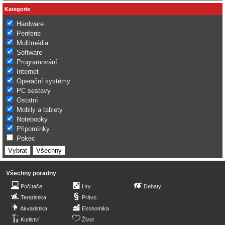
Kategorie
Hardware
Periferie
Multimédia
Software
Programování
Internet
Operační systémy
PC sestavy
Ostatní
Mobily a tablety
Notebooky
Připomínky
Pokec
Všechny poradny
Počítače
Hry
Debaty
Teraristika
Právo
Akvaristika
Ekonomika
Kutilství
Život