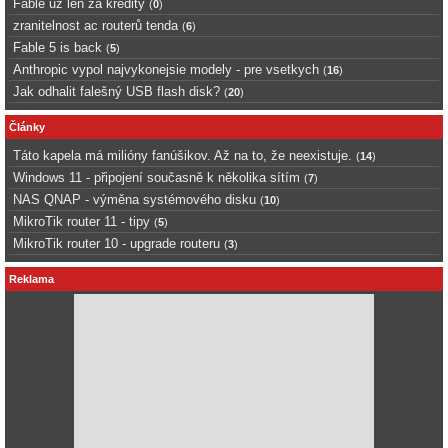
Fable uz len za kredity
(
0
)
zranitelnost ac routerů tenda
(
6
)
Fable 5 is back
(
5
)
Anthropic vypol najvykonejsie modely - pre vsetkych
(
16
)
Jak odhalit falešný USB flash disk?
(
20
)
Články
Táto kapela má milióny fanúšikov. Až na to, že neexistuje.
(
14
)
Windows 11 - připojení současně k několika sítím
(
7
)
NAS QNAP - výměna systémového disku
(
10
)
MikroTik router 11 - tipy
(
5
)
MikroTik router 10 - upgrade routeru
(
3
)
Reklama