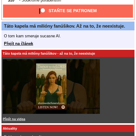
$10
- Soukromé poradenství
STAŇTE SE PATRONEM
Táto kapela má milióny fanúšikov. Až na to, že neexistuje.
O tom kam smeruje sucasne AI.
Přejít na článek
Táto kapela má milióny fanúšikov - až na to, že neexistuje
Přejít na videa
Aktuality