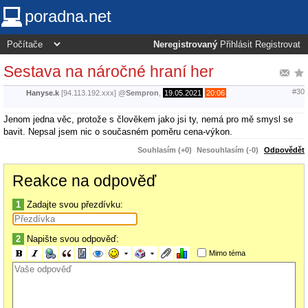
poradna.net
Neregistrovaný
Přihlásit
Registrovat
Sestava na náročné hraní her
#30
Hanyse.k
[94.113.192.xxx]
@
Sempron
,
19.05.2021
20:06
Jenom jedna věc, protože s člověkem jako jsi ty, nemá pro mě smysl se
bavit. Nepsal jsem nic o současném poměru cena-výkon.
Souhlasím (+0)
Nesouhlasím (-0)
Odpovědět
Reakce na odpověď
1
Zadajte svou přezdívku:
2
Napište svou odpověď:
Mimo téma