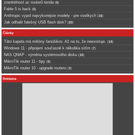
zranitelnost ac routerů tenda
(
6
)
Fable 5 is back
(
5
)
Anthropic vypol najvykonejsie modely - pre vsetkych
(
16
)
Jak odhalit falešný USB flash disk?
(
20
)
Články
Táto kapela má milióny fanúšikov. Až na to, že neexistuje.
(
14
)
Windows 11 - připojení současně k několika sítím
(
7
)
NAS QNAP - výměna systémového disku
(
10
)
MikroTik router 11 - tipy
(
5
)
MikroTik router 10 - upgrade routeru
(
3
)
Reklama