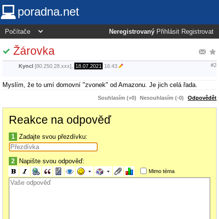
poradna.net
Neregistrovaný
Přihlásit
Registrovat
Žárovka
#2
Kyncl
[80.250.28.xxx],
18.07.2021
16:43
Myslím, že to umí domovní "zvonek" od Amazonu. Je jich celá řada.
Souhlasím (+0)
Nesouhlasím (-0)
Odpovědět
Reakce na odpověď
1
Zadajte svou přezdívku:
2
Napište svou odpověď:
Mimo téma