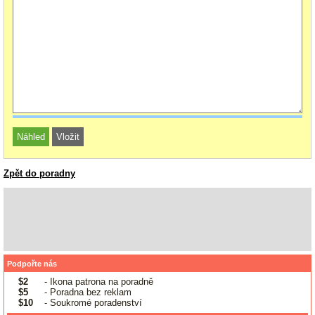
Zpět do poradny
Podpořte nás
$2
- Ikona patrona na poradně
$5
- Poradna bez reklam
$10
- Soukromé poradenství