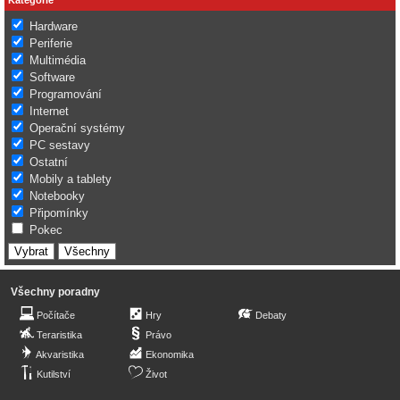
Hardware
Periferie
Multimédia
Software
Programování
Internet
Operační systémy
PC sestavy
Ostatní
Mobily a tablety
Notebooky
Připomínky
Pokec
Všechny poradny
Počítače
Hry
Debaty
Teraristika
Právo
Akvaristika
Ekonomika
Kutilství
Život