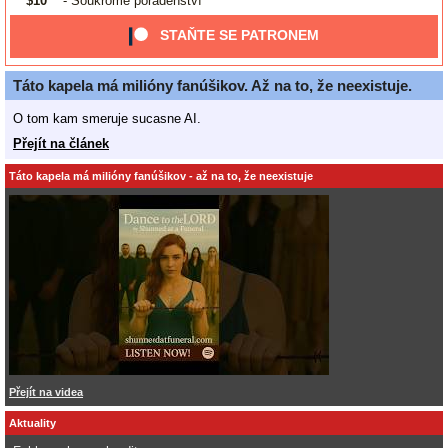
$10
- Soukromé poradenství
STAŇTE SE PATRONEM
Táto kapela má milióny fanúšikov. Až na to, že neexistuje.
O tom kam smeruje sucasne AI.
Přejít na článek
Táto kapela má milióny fanúšikov - až na to, že neexistuje
Přejít na videa
Aktuality