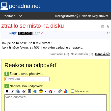
poradna.net
Neregistrovaný
Přihlásit
Registrovat
ztratilo se misto na disku
#7
HPET
,
21.07.2021
15:27
Jak jsi na to přišel, to ti řekl Avast?
Taky ti něco řeknu, za 50€ ti opravím vzduchu z repráku.
Souhlasím (+0)
Nesouhlasím (-0)
Odpovědět
Reakce na odpověď
1
Zadajte svou přezdívku:
2
Napište svou odpověď:
Mimo téma