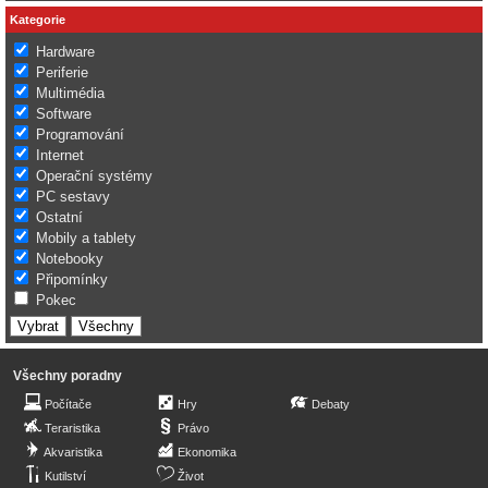
Kategorie
Hardware
Periferie
Multimédia
Software
Programování
Internet
Operační systémy
PC sestavy
Ostatní
Mobily a tablety
Notebooky
Připomínky
Pokec
Všechny poradny
Počítače
Hry
Debaty
Teraristika
Právo
Akvaristika
Ekonomika
Kutilství
Život