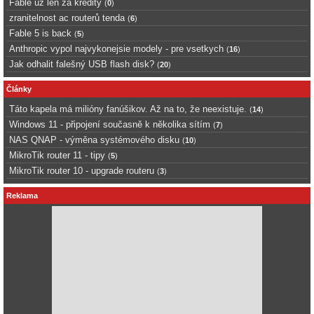
Fable uz len za kredity
(
0
)
zranitelnost ac routerů tenda
(
6
)
Fable 5 is back
(
5
)
Anthropic vypol najvykonejsie modely - pre vsetkych
(
16
)
Jak odhalit falešný USB flash disk?
(
20
)
Články
Táto kapela má milióny fanúšikov. Až na to, že neexistuje.
(
14
)
Windows 11 - připojení současně k několika sítím
(
7
)
NAS QNAP - výměna systémového disku
(
10
)
MikroTik router 11 - tipy
(
5
)
MikroTik router 10 - upgrade routeru
(
3
)
Reklama