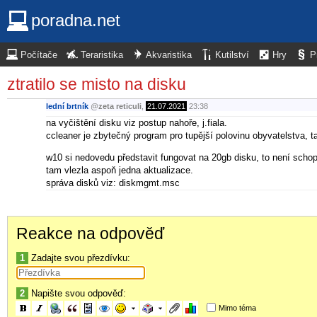
poradna.net
Počítače
Teraristika
Akvaristika
Kutilství
Hry
P
ztratilo se misto na disku
lední brtník
@
zeta reticuli
,
21.07.2021
23:38
na vyčištění disku viz postup nahoře, j.fiala.
ccleaner je zbytečný program pro tupější polovinu obyvatelstva, t
w10 si nedovedu představit fungovat na 20gb disku, to není scho
tam vlezla aspoň jedna aktualizace.
správa disků viz: diskmgmt.msc
Reakce na odpověď
1
Zadajte svou přezdívku:
2
Napište svou odpověď:
Mimo téma