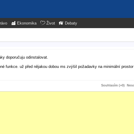
rávo
Ekonomika
Život
Debaty
aky doporučuju odinstalovat.
pné funkce. už před nějakou dobou ms zvýšil požadavky na minimální prostor
Souhlasím (+0)
Neso