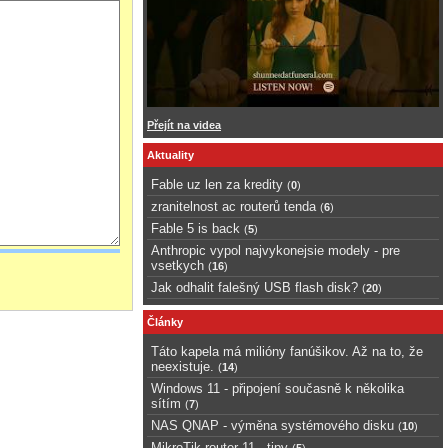
Přejít na videa
Aktuality
Fable uz len za kredity
(
0
)
zranitelnost ac routerů tenda
(
6
)
Fable 5 is back
(
5
)
Anthropic vypol najvykonejsie modely - pre
vsetkych
(
16
)
Jak odhalit falešný USB flash disk?
(
20
)
Články
Táto kapela má milióny fanúšikov. Až na to, že
neexistuje.
(
14
)
Windows 11 - připojení současně k několika
sítím
(
7
)
NAS QNAP - výměna systémového disku
(
10
)
MikroTik router 11 - tipy
(
5
)