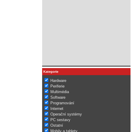
Kategorie
Hardware
Periferie
Multimédia
Software
Programování
Internet
Operační systémy
PC sestavy
Ostatní
Mobily a tablety