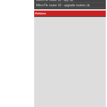
MikroTik router 10 - upgrade routeru
(
3
)
Reklama