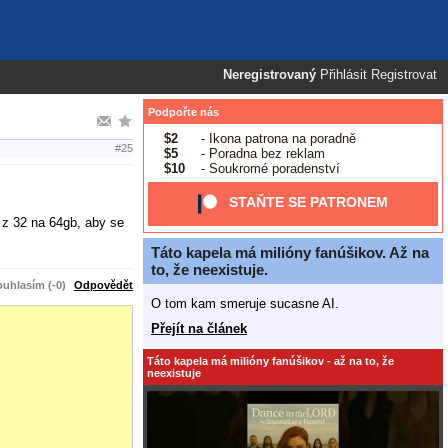
Neregistrovaný
Přihlásit
Registrovat
Podpořte nás
$2
- Ikona patrona na poradně
#25
$5
- Poradna bez reklam
$10
- Soukromé poradenství
STAŇTE SE PATRONEM
 z 32 na 64gb, aby se
Táto kapela má milióny fanúšikov. Až na
to, že neexistuje.
uhlasím (-0)
Odpovědět
O tom kam smeruje sucasne AI.
Přejít na článek
Táto kapela má milióny fanúšikov - až na to, že
neexistuje