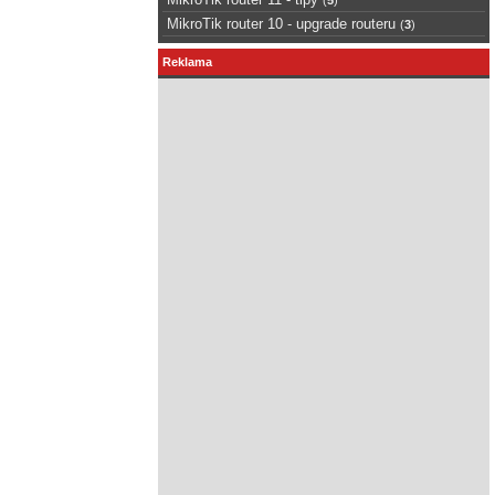
MikroTik router 10 - upgrade routeru
(
3
)
Reklama