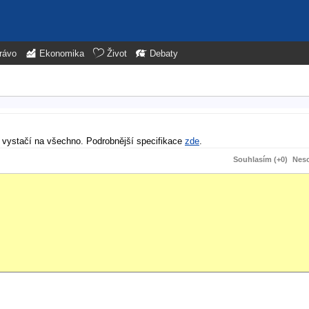
rávo
Ekonomika
Život
Debaty
k vystačí na všechno. Podrobnější specifikace
zde
.
Souhlasím (+0)
Neso