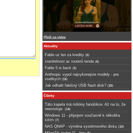
Přejít na videa
Aktuality
Fable uz len za kredity
(
0
)
zranitelnost ac routerů tenda
(
6
)
Fable 5 is back
(
5
)
Anthropic vypol najvykonejsie modely - pre
vsetkych
(
16
)
Jak odhalit falešný USB flash disk?
(
20
)
Články
Táto kapela má milióny fanúšikov. Až na to, že
neexistuje.
(
14
)
Windows 11 - připojení současně k několika
sítím
(
7
)
NAS QNAP - výměna systémového disku
(
10
)
MikroTik router 11 - tipy
(
5
)