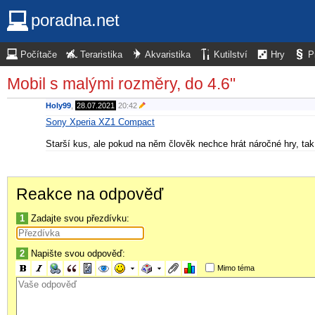
poradna.net
Počítače
Teraristika
Akvaristika
Kutilství
Hry
P
Mobil s malými rozměry, do 4.6"
Holy99
,
28.07.2021
20:42
Sony Xperia XZ1 Compact
Starší kus, ale pokud na něm člověk nechce hrát náročné hry, ta
Reakce na odpověď
1
Zadajte svou přezdívku:
2
Napište svou odpověď:
Mimo téma