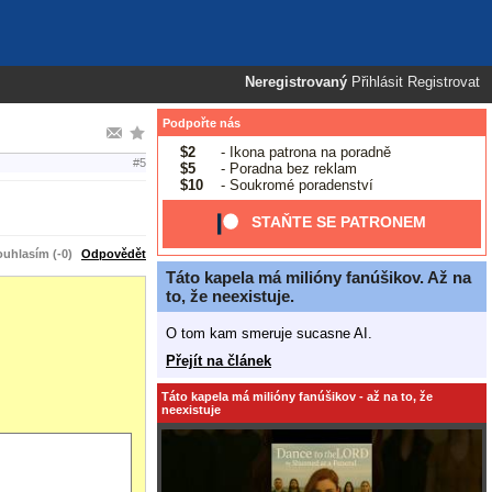
Neregistrovaný
Přihlásit
Registrovat
Podpořte nás
$2
- Ikona patrona na poradně
#5
$5
- Poradna bez reklam
$10
- Soukromé poradenství
STAŇTE SE PATRONEM
uhlasím (-0)
Odpovědět
Táto kapela má milióny fanúšikov. Až na
to, že neexistuje.
O tom kam smeruje sucasne AI.
Přejít na článek
Táto kapela má milióny fanúšikov - až na to, že
neexistuje