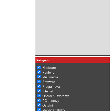
Kategorie
Hardware
Periferie
Multimédia
Software
Programování
Internet
Operační systémy
PC sestavy
Ostatní
Mobily a tablety